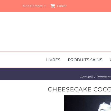
Passer
Mon Compte
Panier
au
contenu
LIVRES
PRODUITS SAINS
Accueil
Recette
CHEESECAKE COCO