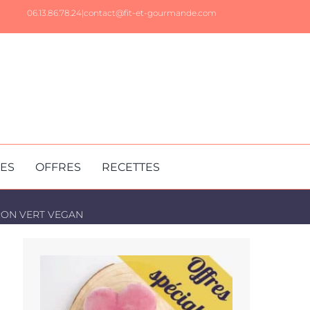
06.13.86.78.24|
contact@fit-et-gourmande.com
RES
OFFRES
RECETTES
RON VERT VEGAN