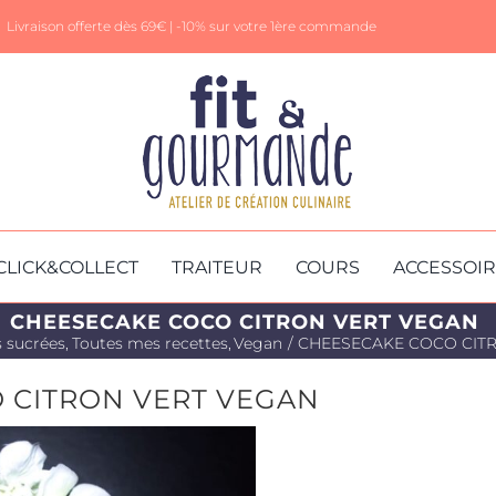
Livraison offerte dès 69€ |
-10% sur votre 1ère commande
CLICK&COLLECT
TRAITEUR
COURS
ACCESSOI
CHEESECAKE COCO CITRON VERT VEGAN
s sucrées
Toutes mes recettes
Vegan
CHEESECAKE COCO CIT
 CITRON VERT VEGAN