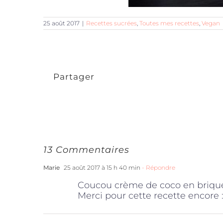
25 août 2017
|
Recettes sucrées
,
Toutes mes recettes
,
Vegan
Partager
13 Commentaires
Marie
25 août 2017 à 15 h 40 min
- Répondre
Coucou crème de coco en brique 
Merci pour cette recette encore :