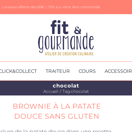
Livraison offerte dès 69€ |
-10% sur votre 1ère commande
CLICK&COLLECT
TRAITEUR
COURS
ACCESSOI
chocolat
Accueil
Tag:
chocolat
BROWNIE À LA PATATE
DOUCE SANS GLUTEN
nclure de la patate douce dans une recette