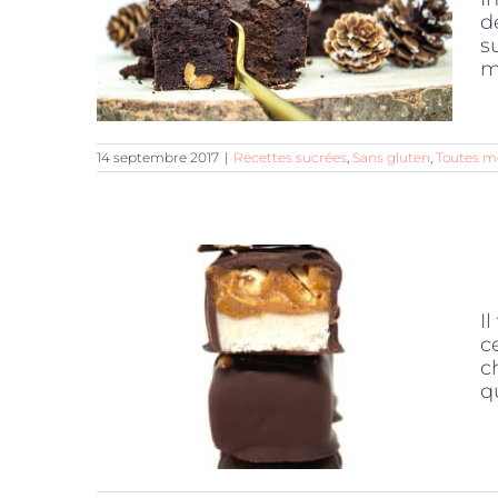
d
s
m
14 septembre 2017
|
Recettes sucrées
,
Sans gluten
,
Toutes m
I
c
c
qu