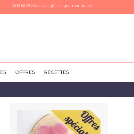
06.13.86.78.24|
contact@fit-et-gourmande.com
RES
OFFRES
RECETTES