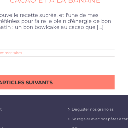
CACAO ET À LA BANANE
ouvelle recette sucrée, et l'une de mes
référées pour faire le plein d'énergie de bon
atin : un bon bowlcake au cacao que [...]
ommentaires
ARTICLES SUIVANTS
t
Déguster nos granolas
Se régaler avec nos pâtes à tar