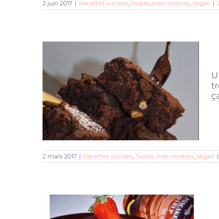
2 juin 2017
|
Recettes sucrées
,
Toutes mes recettes
,
Vegan
|
U
t
ç
2 mars 2017
|
Recettes sucrées
,
Toutes mes recettes
,
Vegan
|