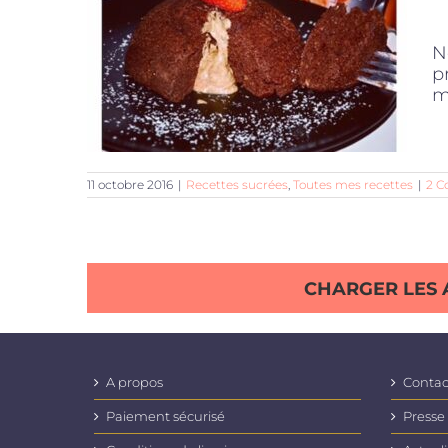
N
p
m
11 octobre 2016
|
Recettes sucrées
,
Toutes mes recettes
|
2 C
CHARGER LES 
A propos
Contac
Paiement sécurisé
Presse