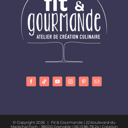
© Copyright
2026 | Fit & Gourmande |
22 boulevard du
Maréchal Foch - 38000 Grenoble
| 06.13.86.78.24 |
Création