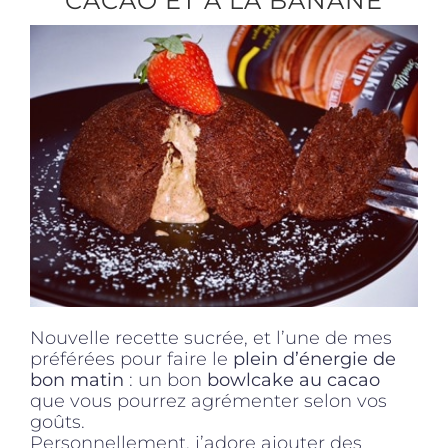
CACAO ET À LA BANANE
Produits sains
Click and collect
Traiteur
Cours
Accessoires
Nouvelle recette sucrée, et l’une de mes
préférées pour faire le
plein d’énergie de
bon matin
: un bon
bowlcake au cacao
Offres
que vous pourrez agrémenter selon vos
goûts.
Personnellement, j’adore ajouter des