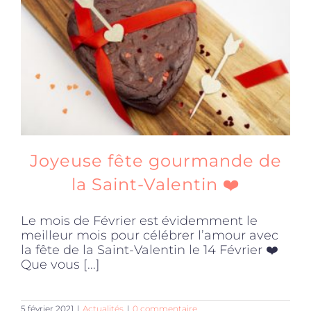
Produits sains
Click and collect
Traiteur
Joyeuse fête gourmande de
Cours
la Saint-Valentin ❤️
Le mois de Février est évidemment le
Accessoires
meilleur mois pour célébrer l’amour avec
la fête de la Saint-Valentin le 14 Février ❤️
Que vous [...]
Offres
5 février 2021
|
Actualités
|
0 commentaire