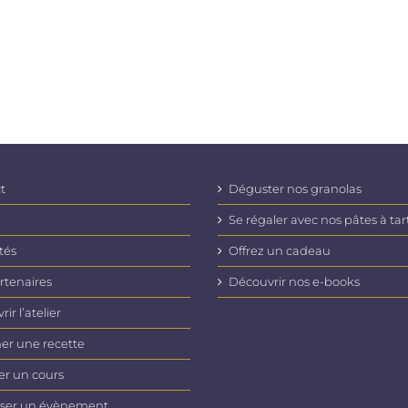
t
Déguster nos granolas
Se régaler avec nos pâtes à tar
tés
Offrez un cadeau
rtenaires
Découvrir nos e-books
ir l’atelier
er une recette
er un cours
ser un évènement