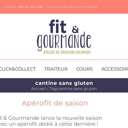
Livraison offerte dès 69€ |
-10% sur votre 1ère commande
CLICK&COLLECT
TRAITEUR
COURS
ACCESSOI
cantine sans gluten
Accueil
Tag:
cantine sans gluten
Apérofit de saison
it & Gourmande lance la nouvelle saison
vec un apérofit dédié à cette dernière !