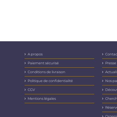
A propos
Contac
Paiement sécurisé
Presse
Conditions de livraison
Actuali
Politique de confidentialité
Nos pa
CGV
Découvr
Mentions légales
Cherch
Réserv
Organi