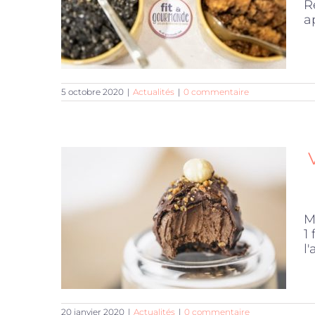
R
ap
5 octobre 2020
|
Actualités
|
0 commentaire
M
1
l'
20 janvier 2020
|
Actualités
|
0 commentaire