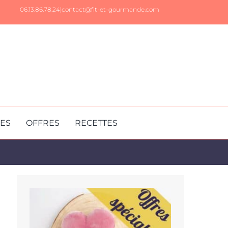
06.13.86.78.24|
contact@fit-et-gourmande.com
RES
OFFRES
RECETTES