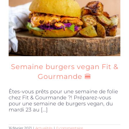
Produits sains
Click and collect
Traiteur
Semaine burgers vegan Fit &
Cours
Gourmande 🍔
Êtes-vous prêts pour une semaine de folie
Accessoires
chez Fit & Gourmande ?! Préparez-vous
pour une semaine de burgers vegan, du
mardi 23 au [...]
Offres
16 février 2021
|
Actualités
|
0 commentaire