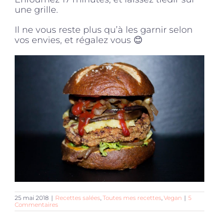
une grille.
Il ne vous reste plus qu’à les garnir selon
vos envies, et régalez vous 😊
25 mai 2018
|
Recettes salées
,
Toutes mes recettes
,
Vegan
|
5
Commentaires