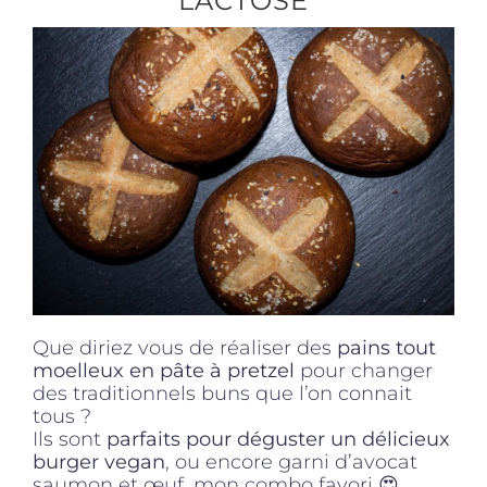
LACTOSE
Produits sains
Click and collect
Traiteur
Cours
Que diriez vous de réaliser des
pains tout
Accessoires
moelleux en pâte à pretzel
pour changer
des traditionnels buns que l’on connait
tous ?
Offres
Ils sont
parfaits pour déguster un délicieux
burger vegan
, ou encore garni d’avocat
saumon et œuf, mon combo favori 😍