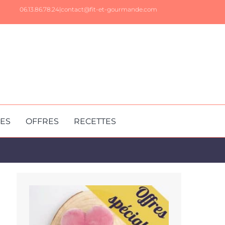
06.13.86.78.24|
contact@fit-et-gourmande.com
RES
OFFRES
RECETTES