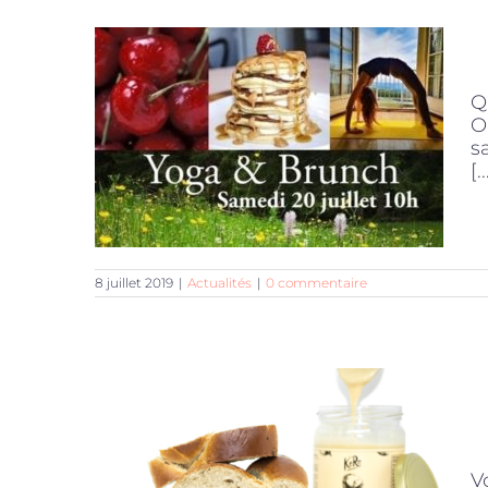
Q
O
s
[..
8 juillet 2019
|
Actualités
|
0 commentaire
V