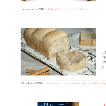
11 novembre 2019
|
Actualités
|
0 commentaire
L
m
b
à 
20 octobre 2019
|
Recettes sucrées
,
Toutes mes recettes
,
Veg