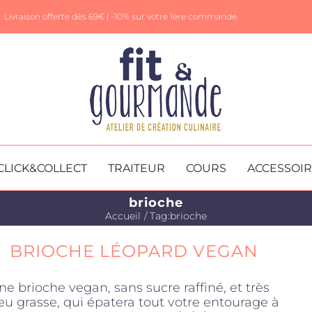
Livraison offerte dès 69€ |
-10% sur votre 1ère commande
CLICK&COLLECT
TRAITEUR
COURS
ACCESSOI
brioche
Accueil
Tag:
brioche
BRIOCHE LÉOPARD VEGAN
ne brioche vegan, sans sucre raffiné, et très
eu grasse, qui épatera tout votre entourage à