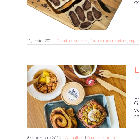
c
14 janvier 2021
|
Recettes sucrées
,
Toutes mes recettes
,
Vega
L
L
G
v
r
8 septembre 2020
|
Actualités
|
0 commentaire