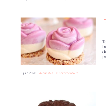
T
h
d
pr
11 juin 2020
|
Actualités
|
0 commentaire