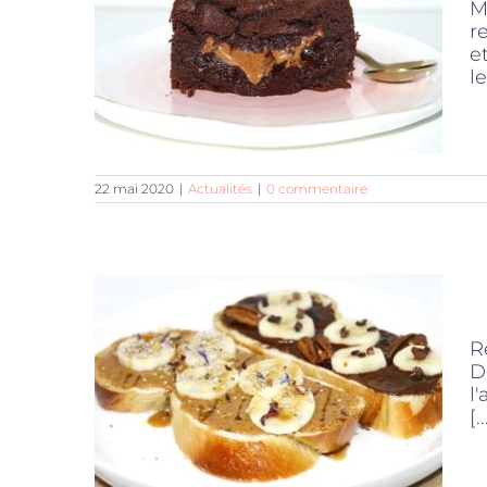
M
r
e
le
22 mai 2020
|
Actualités
|
0 commentaire
R
D
l
[..