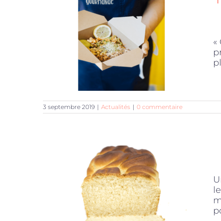
«
p
p
3 septembre 2019
|
Actualités
|
0 commentaire
U
l
m
po