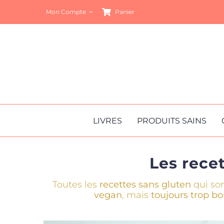
Passer
Mon Compte
Panier
au
contenu
LIVRES
PRODUITS SAINS
Les rece
Toutes les
recettes sans gluten
qui son
vegan
, mais
toujours trop b