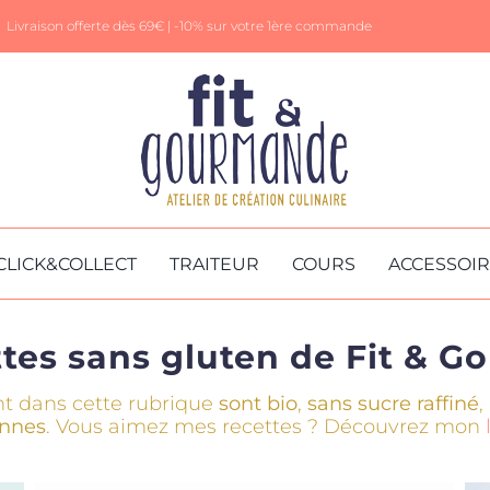
Livraison offerte dès 69€ |
-10% sur votre 1ère commande
CLICK&COLLECT
TRAITEUR
COURS
ACCESSOI
ttes sans gluten de Fit & 
t dans cette rubrique
sont bio
,
sans sucre raffiné
,
onnes
. Vous aimez mes recettes ? Découvrez mon