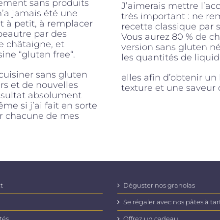
rement sans produits
J’aimerais mettre l’a
n’a jamais été une
très important : ne re
t à petit, à remplacer
recette classique par 
épeautre par des
Vous aurez 80 % de ch
de châtaigne, et
version sans gluten né
ine “gluten free“.
les quantités de liqui
 cuisiner sans gluten
elles afin d’obtenir u
rs et de nouvelles
texture et une saveur 
résultat absolument
e si j’ai fait en sorte
ur chacune de mes
t
Déguster nos granolas
Se régaler avec nos pâtes à tar
tés
Offrez un cadeau