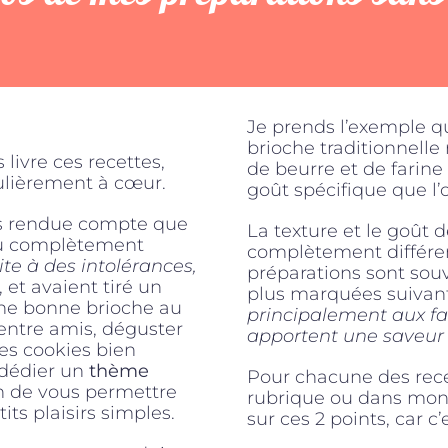
Je prends l’exemple qu
brioche traditionnelle
livre ces recettes,
de beurre et de farine
ulièrement à cœur.
goût spécifique que l’
uis rendue compte que
La texture et le goût 
ou complètement
complètement différent
ite à des intolérances,
préparations sont souv
), et avaient tiré un
plus marquées suivant l
 une bonne brioche au
principalement aux far
 entre amis, déguster
apportent une saveur 
des cookies bien
 dédier un
thème
Pour chacune des rece
in de vous permettre
rubrique ou dans mon l
ts plaisirs simples.
sur ces 2 points, car c