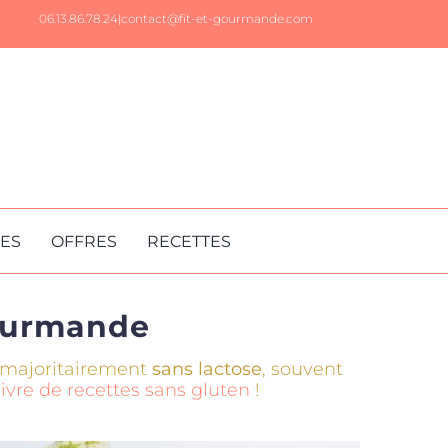
06.13.86.78.24|
contact@fit-et-gourmande.com
RES
OFFRES
RECETTES
Gourmande
 majoritairement
sans lactose
, souvent
livre de recettes sans gluten
!