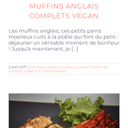
MUFFINS ANGLAIS
COMPLETS VEGAN
Les muffins anglais, ces petits pains
moelleux cuits à la poêle qui font du petit-
déjeuner un véritable moment de bonheur
! Jusqu'à maintenant, je [...]
2 avril 2017
|
Recettes salées
,
Recettes sucrées
,
Toutes mes
recettes
,
Vegan
|
3 Commentaires