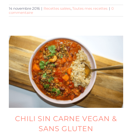
14 novembre 2016
|
Recettes salées
,
Toutes mes recettes
|
0
commentaire
CHILI SIN CARNE VEGAN &
SANS GLUTEN