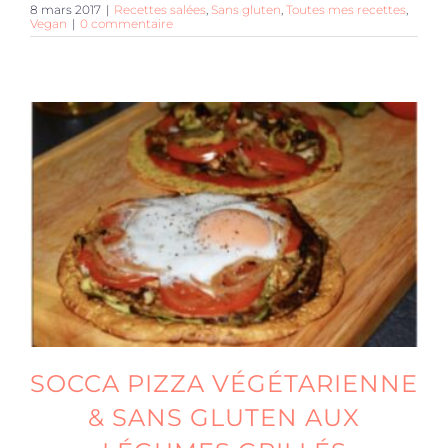
8 mars 2017
|
Recettes salées
,
Sans gluten
,
Toutes mes recettes
,
Vegan
|
0 commentaire
SOCCA PIZZA VÉGÉTARIENNE
& SANS GLUTEN AUX