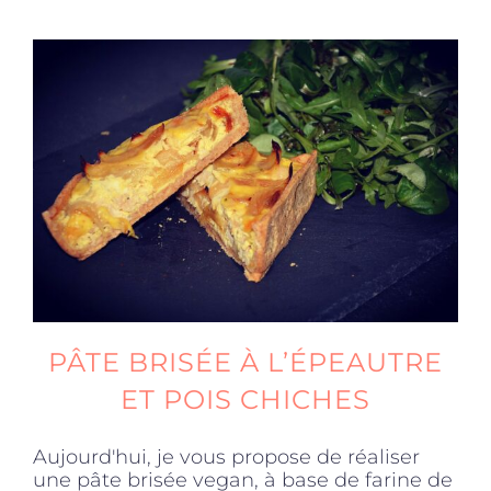
Produits sains
Click and collect
Traiteur
Cours
Accessoires
PÂTE BRISÉE À L’ÉPEAUTRE
ET POIS CHICHES
Offres
Aujourd'hui, je vous propose de réaliser
une pâte brisée vegan, à base de farine de