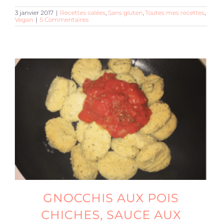
3 janvier 2017
|
Recettes salées
,
Sans gluten
,
Toutes mes recettes
,
Vegan
|
5 Commentaires
GNOCCHIS AUX POIS
CHICHES, SAUCE AUX