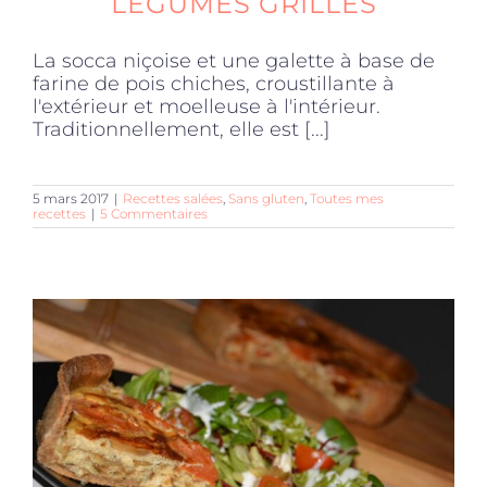
LÉGUMES GRILLÉS
La socca niçoise et une galette à base de
farine de pois chiches, croustillante à
l'extérieur et moelleuse à l'intérieur.
Traditionnellement, elle est [...]
5 mars 2017
|
Recettes salées
,
Sans gluten
,
Toutes mes
recettes
|
5 Commentaires