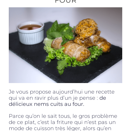
FOUR
Produits sains
Click and collect
Traiteur
Cours
Je vous propose aujourd’hui une recette
Accessoires
qui va en ravir plus d’un je pense :
de
délicieux nems cuits au four.
Offres
Parce qu’on le sait tous, le gros problème
de ce plat, c’est la friture qui n’est pas un
mode de cuisson très léger, alors qu’en