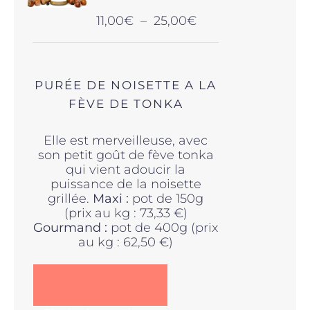
choisies
Plage
11,00
€
–
25,00
€
sur
de
la
prix :
page
11,00€
du
à
produit
PURÉE DE NOISETTE A LA
25,00€
FÈVE DE TONKA
Elle est merveilleuse, avec
son petit goût de fève tonka
qui vient adoucir la
puissance de la noisette
grillée.
Maxi :
pot de 150g
(prix au kg : 73,33 €)
Gourmand :
pot de 400g (prix
au kg : 62,50 €)