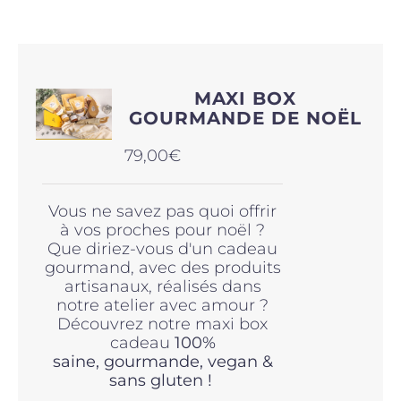
Produits sains
MAXI BOX
Click and collect
GOURMANDE DE NOËL
79,00
€
Traiteur
Vous ne savez pas quoi offrir
à vos proches pour noël ?
Cours
Que diriez-vous d'un cadeau
gourmand, avec des produits
artisanaux, réalisés dans
Accessoires
notre atelier avec amour ?
Découvrez notre maxi box
cadeau
100%
Offres
saine,
gourmande, vegan &
sans gluten !