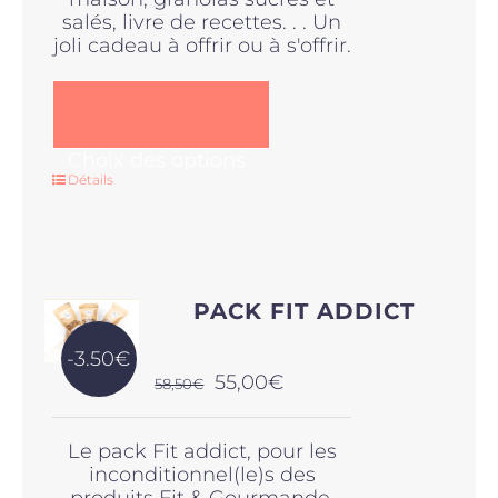
salés, livre de recettes. . . Un
joli cadeau à offrir ou à s'offrir.
Ce
Choix des options
produit
Détails
a
plusieurs
variations.
Les
options
PACK FIT ADDICT
peuvent
être
-3.50€
choisies
Le
Le
55,00
€
58,50
€
sur
prix
prix
la
initial
actuel
page
Le pack Fit addict, pour les
était :
est :
du
inconditionnel(le)s des
58,50€.
55,00€.
produit