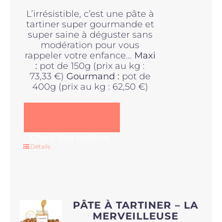
L’irrésistible, c’est une pâte à
tartiner super gourmande et
super saine à déguster sans
modération pour vous
rappeler votre enfance...
Maxi
:
pot de 150g (prix au kg :
73,33 €)
Gourmand :
pot de
400g (prix au kg : 62,50 €)
Ce
Choix des options
produit
Détails
a
plusieurs
variations.
Les
options
PÂTE À TARTINER – LA
peuvent
MERVEILLEUSE
être