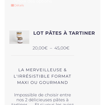
Ce
Choix des options
produit
Détails
a
plusieurs
variations.
Les
options
LOT PÂTES À TARTINER
peuvent
être
choisies
Plage
20,00
€
–
45,00
€
sur
de
la
prix :
page
20,00€
du
à
produit
LA MERVEILLEUSE &
45,00€
L'IRRÉSISTIBLE FORMAT
MAXI OU GOURMAND
Impossible de choisir entre
nos 2 délicieuses pâtes à
tartiner . . . Et si vous les aviez