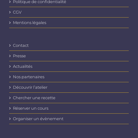
Politique de confidentialité
page
du
CGV
produit
Mentions légales
Contact
Presse
Actualités
Nos partenaires
Découvrir l’atelier
Chercher une recette
Réserver un cours
Organiser un évènement