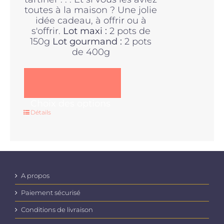
toutes à la maison ? Une jolie
idée cadeau, à offrir ou à
s'offrir.
Lot maxi :
2 pots de
150g
Lot gourmand :
2 pots
de 400g
Ce
Choix des options
produit
Détails
a
plusieurs
variations.
Les
options
peuvent
A propos
être
Paiement sécurisé
choisies
sur
Conditions de livraison
la