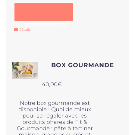
Ce
Choix des options
produit
Détails
a
plusieurs
variations.
Les
options
BOX GOURMANDE
peuvent
être
choisies
40,00
€
sur
la
page
Notre box gourmande est
du
disponible ! Quoi de mieux
produit
pour se régaler avec les
produits phares de Fit &
Gourmande : pâte à tartiner
maison, granolas sucrés et