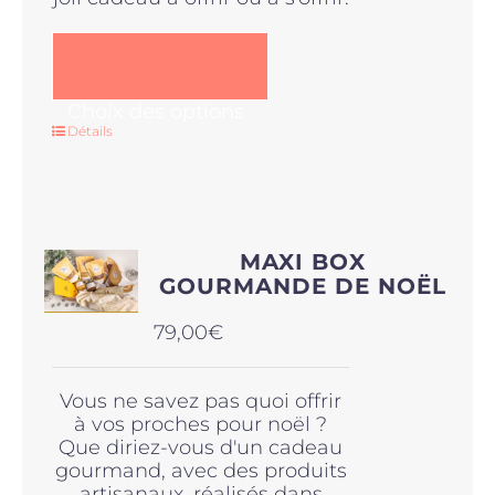
Ce
Choix des options
produit
Détails
a
plusieurs
variations.
Les
options
MAXI BOX
peuvent
GOURMANDE DE NOËL
être
choisies
79,00
€
sur
la
page
Vous ne savez pas quoi offrir
du
à vos proches pour noël ?
produit
Que diriez-vous d'un cadeau
gourmand, avec des produits
artisanaux, réalisés dans