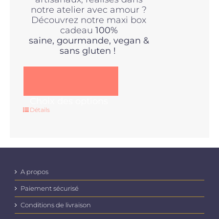
notre atelier avec amour ?
Découvrez notre maxi box
cadeau
100%
saine,
gourmande, vegan &
sans gluten !
Ce
Choix des options
produit
Détails
a
plusieurs
variations.
Les
options
peuvent
A propos
être
Paiement sécurisé
choisies
sur
Conditions de livraison
la