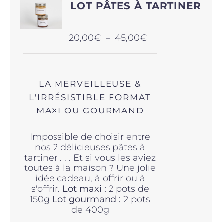
options
LOT PÂTES À TARTINER
peuvent
être
choisies
Plage
20,00
€
–
45,00
€
sur
de
la
prix :
page
20,00€
du
à
produit
LA MERVEILLEUSE &
45,00€
L'IRRÉSISTIBLE FORMAT
MAXI OU GOURMAND
Impossible de choisir entre
nos 2 délicieuses pâtes à
tartiner . . . Et si vous les aviez
toutes à la maison ? Une jolie
idée cadeau, à offrir ou à
s'offrir.
Lot maxi :
2 pots de
150g
Lot gourmand :
2 pots
de 400g