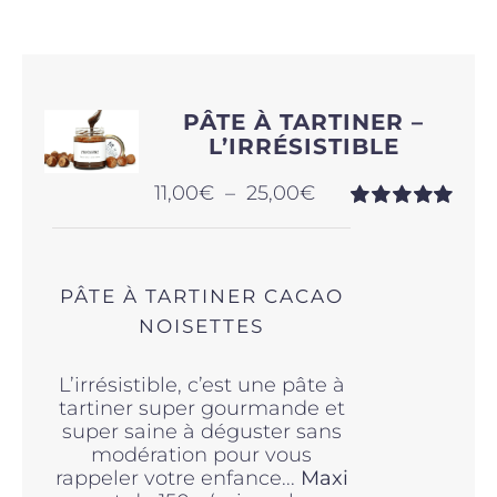
Produits sains
PÂTE À TARTINER –
Click and collect
L’IRRÉSISTIBLE
Plage
11,00
€
–
25,00
€
Traiteur
de
Note
5.00
sur
prix :
5
11,00€
à
Cours
PÂTE À TARTINER CACAO
25,00€
NOISETTES
Accessoires
L’irrésistible, c’est une pâte à
tartiner super gourmande et
super saine à déguster sans
Offres
modération pour vous
rappeler votre enfance...
Maxi