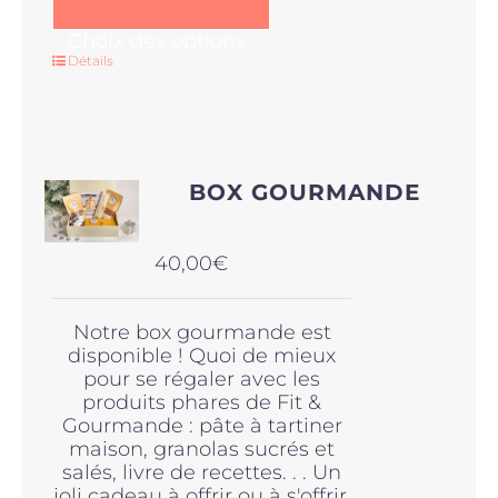
Ce
Choix des options
produit
Détails
a
plusieurs
variations.
Les
options
BOX GOURMANDE
peuvent
être
choisies
40,00
€
sur
la
page
Notre box gourmande est
du
disponible ! Quoi de mieux
produit
pour se régaler avec les
produits phares de Fit &
Gourmande : pâte à tartiner
maison, granolas sucrés et
salés, livre de recettes. . . Un
joli cadeau à offrir ou à s'offrir.