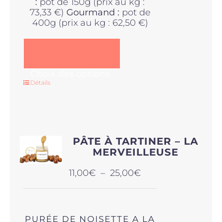
:
pot de 150g (prix au kg :
73,33 €)
Gourmand :
pot de
400g (prix au kg : 62,50 €)
Ce
Choix des options
produit
Détails
a
plusieurs
variations.
Les
options
PÂTE À TARTINER – LA
peuvent
MERVEILLEUSE
être
choisies
Plage
11,00
€
–
25,00
€
sur
de
la
prix :
page
11,00€
du
à
produit
PURÉE DE NOISETTE A LA