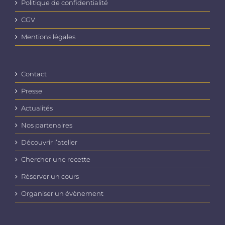
Politique de confidentialité
page
du
CGV
produit
Mentions légales
Contact
Presse
Actualités
Nos partenaires
Découvrir l’atelier
Chercher une recette
Réserver un cours
Organiser un évènement