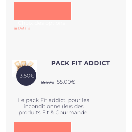
Ce
Choix des options
produit
Détails
a
plusieurs
variations.
Les
options
PACK FIT ADDICT
peuvent
être
-3.50€
choisies
Le
Le
55,00
€
58,50
€
sur
prix
prix
la
initial
actuel
page
Le pack Fit addict, pour les
était :
est :
du
inconditionnel(le)s des
58,50€.
55,00€.
produit
produits Fit & Gourmande.