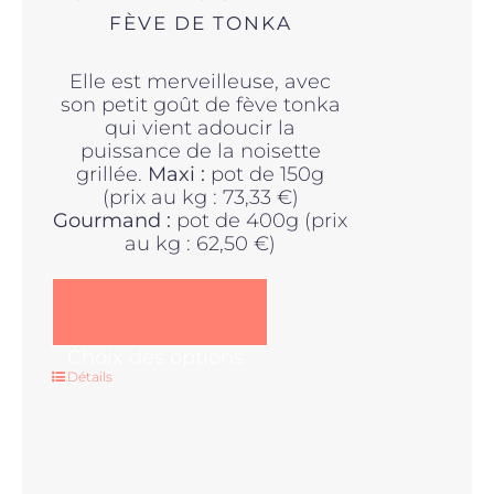
25,00€
FÈVE DE TONKA
Elle est merveilleuse, avec
son petit goût de fève tonka
qui vient adoucir la
puissance de la noisette
grillée.
Maxi :
pot de 150g
(prix au kg : 73,33 €)
Gourmand :
pot de 400g (prix
au kg : 62,50 €)
Ce
Choix des options
produit
Détails
a
plusieurs
variations.
Les