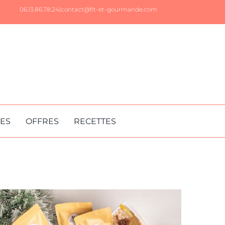
06.13.86.78.24|
contact@fit-et-gourmande.com
RES
OFFRES
RECETTES