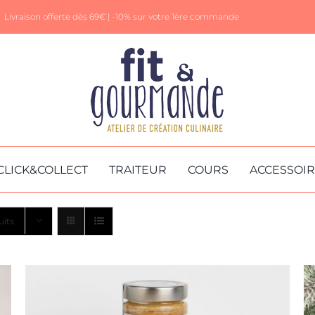
Livraison offerte dès 69€ |
-10% sur votre 1ère commande
CLICK&COLLECT
TRAITEUR
COURS
ACCESSOI
uits