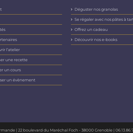
Les
options
t
Déguster nos granolas
peuvent
être
Se régaler avec nos pâtes à tar
choisies
tés
Offrez un cadeau
sur
la
rtenaires
Découvrir nos e-books
page
du
ir l’atelier
produit
er une recette
er un cours
ser un évènement
urmande |
22 boulevard du Maréchal Foch - 38000 Grenoble
| 06.13.86.