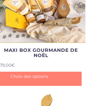
MAXI BOX GOURMANDE DE
NOËL
79,00
€
Ce
Choix des options
produit
a
plusieurs
variations.
Les
options