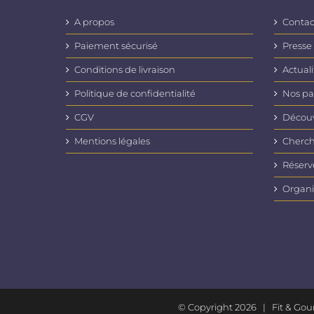
Les
options
A propos
Contac
peuvent
être
Paiement sécurisé
Presse
choisies
Conditions de livraison
Actuali
sur
la
Politique de confidentialité
Nos pa
page
du
CGV
Découvr
produit
Mentions légales
Cherch
Réserv
Organi
© Copyright
2026 | Fit & Go