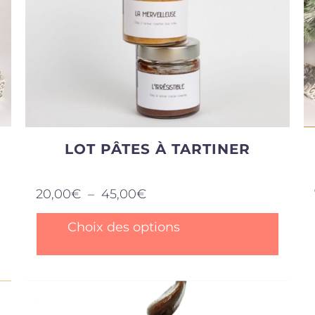
LOT PÂTES À TARTINER
Plage
20,00
€
–
45,00
€
de
prix :
Ce
Choix des options
20,00€
produit
à
a
45,00€
plusieurs
.
variations.
Les
options