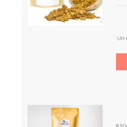
Un 
et
8,50