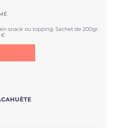
UMÉ
r en snack ou topping. Sachet de 200gr.
 €
ACAHUÈTE