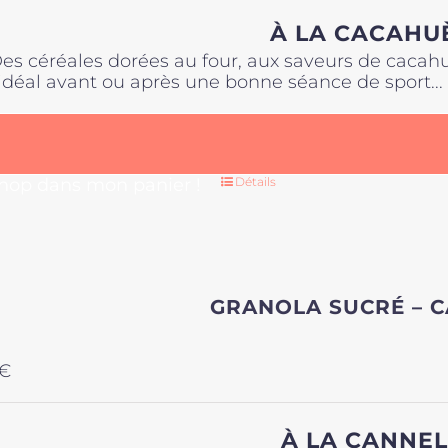
À LA CACAHU
es céréales dorées au four, aux saveurs de cacah
'idéal avant ou après une bonne séance de sport..
 hop dans mon panier !
Détails
GRANOLA SUCRÉ – 
€
À LA CANNEL