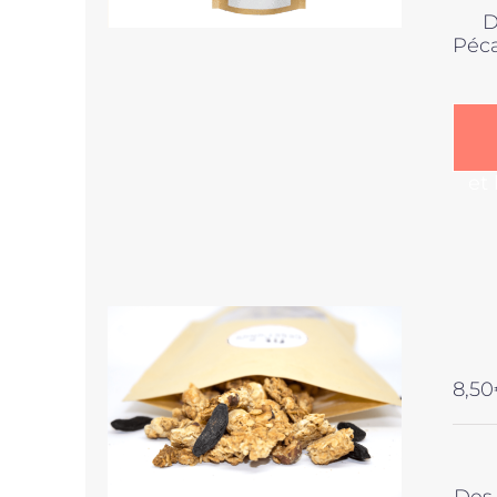
D
Péca
et
8,50