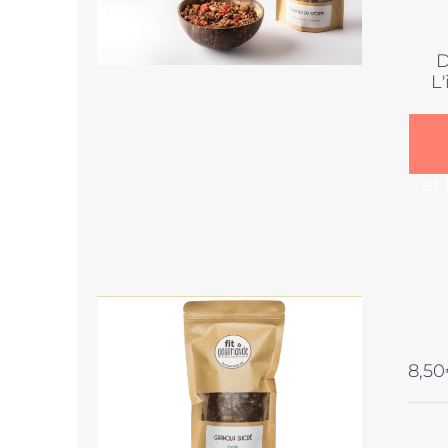
D
L
et
8,50