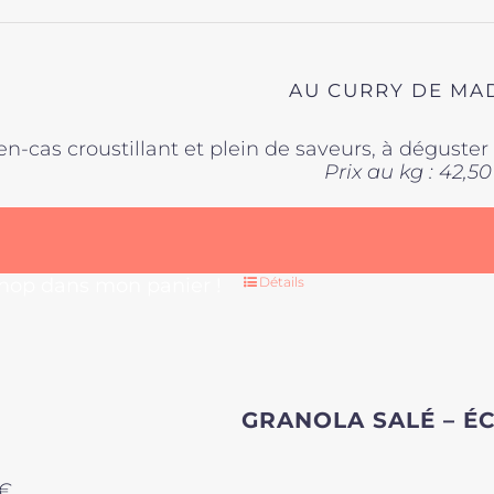
sur
la
page
du
AU CURRY DE MA
produit
en-cas croustillant et plein de saveurs, à déguste
Prix au kg : 42,50
 hop dans mon panier !
Détails
GRANOLA SALÉ – É
€