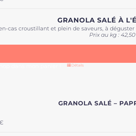
GRANOLA SALÉ À L'
en-cas croustillant et plein de saveurs, à déguste
Prix au kg : 42,50
 hop dans mon panier !
Détails
GRANOLA SALÉ – PAP
€