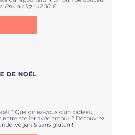
onka qui apporteront un brin de douceur
r.
Prix au kg : 42,50 €
E DE NOËL
noël ? Que diriez-vous d'un cadeau
s notre atelier avec amour ? Découvrez
de, vegan & sans gluten !