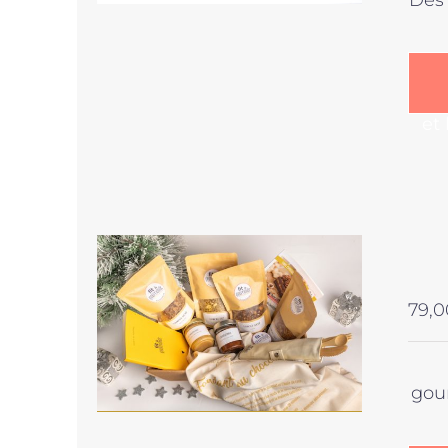
Des 
et
79,0
gou