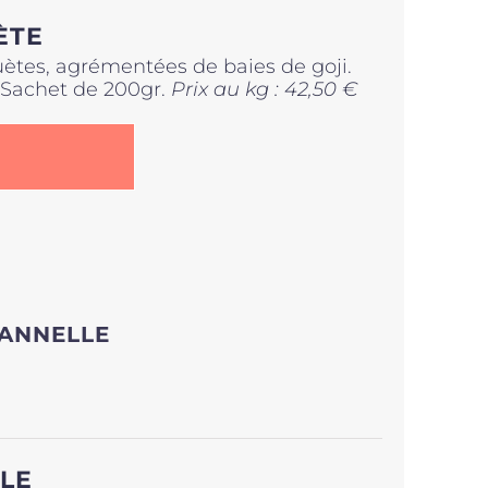
ÈTE
uètes, agrémentées de baies de goji.
. Sachet de 200gr.
Prix au kg : 42,50 €
CANNELLE
LE