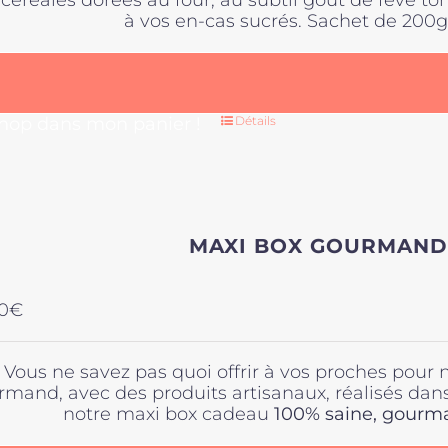
céréales dorées au four, au subtil goût de fève t
à vos en-cas sucrés. Sachet de 200g
 hop dans mon panier !
Détails
MAXI BOX GOURMAND
0
€
Vous ne savez pas quoi offrir à vos proches pour 
rmand, avec des produits artisanaux, réalisés dan
notre maxi box cadeau
100% saine,
gourman