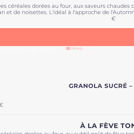
es céréales dorées au four, aux saveurs chaudes 
n et de noisettes. L'idéal à l'approche de l'Automn
€
 hop dans mon panier !
Détails
GRANOLA SUCRÉ –
€
À LA FÈVE TO