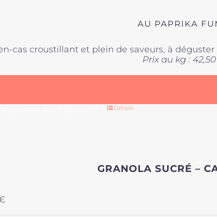
AU PAPRIKA F
en-cas croustillant et plein de saveurs, à déguste
Prix au kg : 42,50
 hop dans mon panier !
Détails
GRANOLA SUCRÉ – C
€