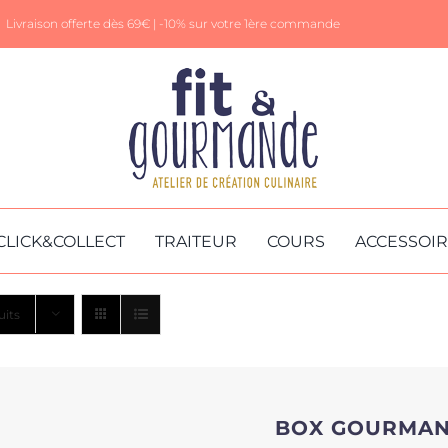
Livraison offerte dès 69€ |
-10% sur votre 1ère commande
CLICK&COLLECT
TRAITEUR
COURS
ACCESSOI
uits
BOX GOURMA