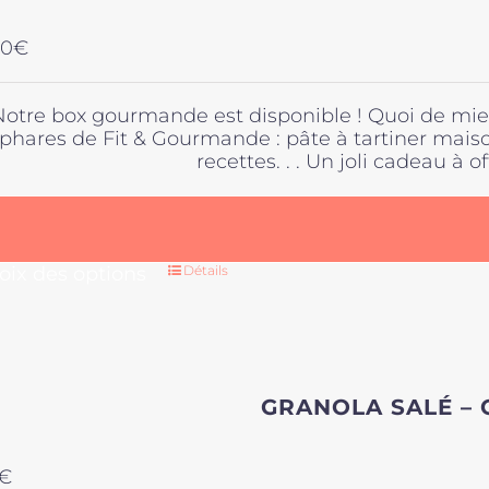
00
€
Notre box gourmande est disponible ! Quoi de mieu
phares de Fit & Gourmande : pâte à tartiner maison
recettes. . . Un joli cadeau à off
Ce
oix des options
Détails
produit
a
plusieurs
variations
Les
GRANOLA SALÉ –
options
peuvent
être
€
choisies