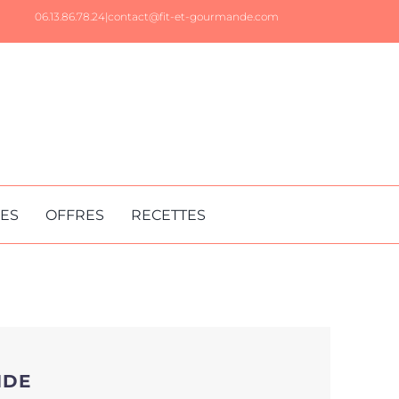
06.13.86.78.24|
contact@fit-et-gourmande.com
RES
OFFRES
RECETTES
NDE