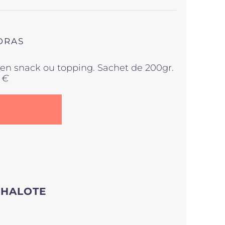
Note
5.00
sur
5
DRAS
r en snack ou topping. Sachet de 200gr.
 €
CHALOTE