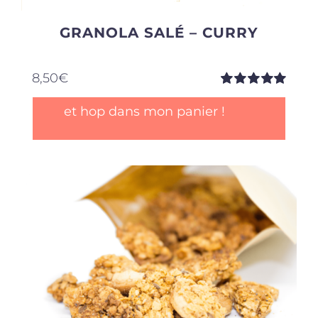
GRANOLA SALÉ – CURRY
8,50
€
Note
5.00
sur
et hop dans mon panier !
5