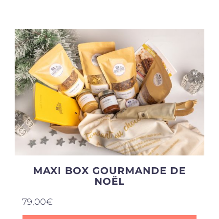
Produits sains
Click and collect
Traiteur
Cours
Accessoires
MAXI BOX GOURMANDE DE
NOËL
Offres
79,00
€