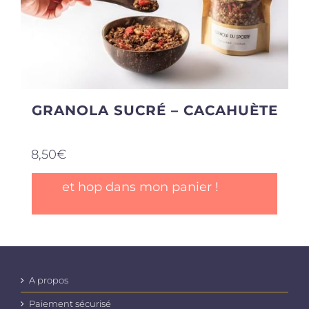
GRANOLA SUCRÉ – CACAHUÈTE
8,50
€
et hop dans mon panier !
A propos
Paiement sécurisé