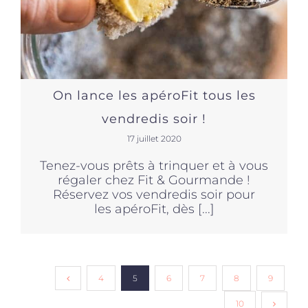
On lance les apéroFit tous les
vendredis soir !
17 juillet 2020
Tenez-vous prêts à trinquer et à vous
régaler chez Fit & Gourmande !
Réservez vos vendredis soir pour
les apéroFit, dès [...]
4
5
6
7
8
9
10