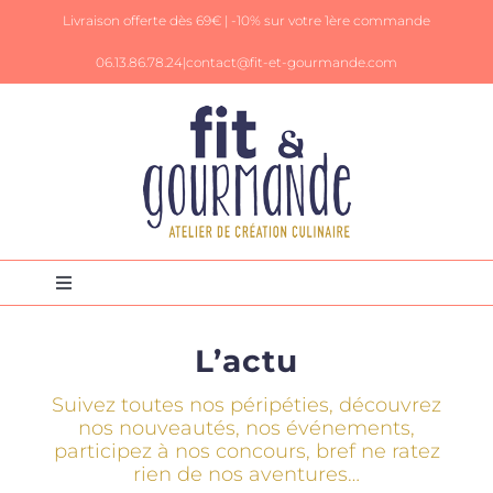
Passer
Livraison offerte dès 69€ |
-10% sur votre 1ère commande
au
contenu
06.13.86.78.24|
contact@fit-et-gourmande.com
Toggle
Navigation
Panier
L’actu
Suivez toutes nos péripéties, découvrez
Mon Compte
nos nouveautés, nos événements,
participez à nos concours, bref ne ratez
rien de nos aventures…
Livres de recettes