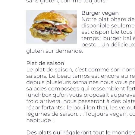
sans gluten, comme toujours.
Burger vegan
Notre plat phare dep
disponible seulemen
est disponible tous 
temps : burger Itali
pesto… Un délicieux
gluten sur demande.
Plat de saison
Le plat de saison, c’est comme son nom l
saisons. Le beau temps est encore au r
depuis plusieurs semaines nous vous p
salades composées qui ressemblent fo
lunchbox qu’on vous proposait auparavan
froid arrivera, nous passeront à des plat
réconfortants : le bouillon thaï, les velou
légumes de saison. . . Toujours vegan, 
habitude !
Des plats qui régaleront tout le monde