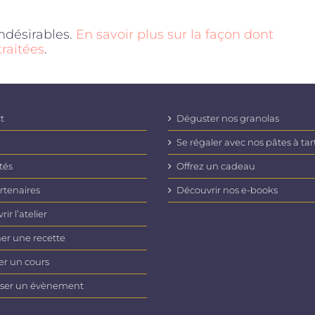
indésirables.
En savoir plus sur la façon dont
raitées
.
t
Déguster nos granolas
Se régaler avec nos pâtes à tar
tés
Offrez un cadeau
rtenaires
Découvrir nos e-books
ir l’atelier
er une recette
er un cours
ser un évènement