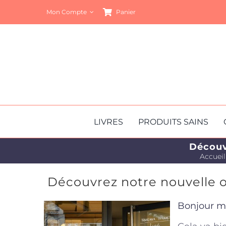
Passer
Mon Compte
Panier
au
contenu
LIVRES
PRODUITS SAINS
Découv
Accueil
Découvrez notre nouvelle o
Bonjour m