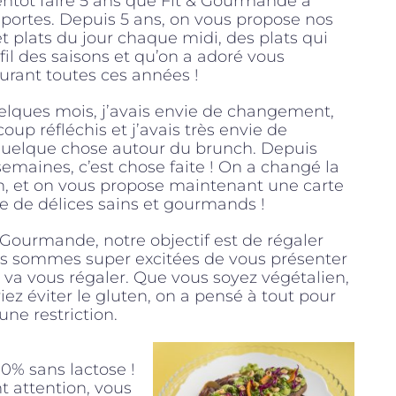
entôt faire 5 ans que Fit & Gourmande a
 portes. Depuis 5 ans, on vous propose nos
t plats du jour chaque midi, des plats qui
fil des saisons et qu’on a adoré vous
urant toutes ces années !
lques mois, j’avais envie de changement,
coup réfléchis et j’avais très envie de
quelque chose autour du brunch. Depuis
emaines, c’est chose faite ! On a changé la
n, et on vous propose maintenant une carte
ie de délices sains et gourmands !
 Gourmande, notre objectif est de régaler
ous sommes super excitées de vous présenter
 va vous régaler. Que vous soyez végétalien,
iez éviter le gluten, on a pensé à tout pour
ne restriction.
00% sans lactose !
t attention, vous