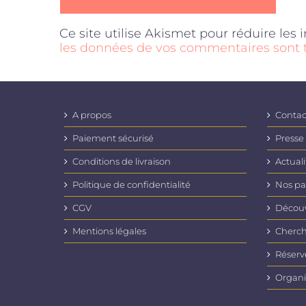
Ce site utilise Akismet pour réduire les 
les données de vos commentaires sont t
A propos
Contac
Paiement sécurisé
Presse
Conditions de livraison
Actuali
Politique de confidentialité
Nos pa
CGV
Découvr
Mentions légales
Cherch
Réserv
Organi