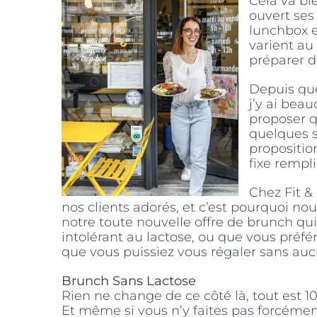
Cela va bi
ouvert ses
lunchbox e
varient au 
préparer d
Depuis que
j’y ai beau
proposer 
quelques s
propositio
fixe rempl
Chez Fit &
nos clients adorés, et c’est pourquoi n
notre toute nouvelle offre de brunch qui
intolérant au lactose, ou que vous préfér
que vous puissiez vous régaler sans aucu
Brunch Sans Lactose
Rien ne change de ce côté là, tout est 1
Et même si vous n’y faites pas forcémen