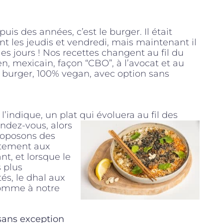
uis des années, c’est le burger. Il était
t les jeudis et vendredi, mais maintenant il
les jours ! Nos recettes changent au fil du
en, mexicain, façon “CBO”, à l’avocat et au
 burger, 100% vegan, avec option sans
’indique, un plat qui évoluera au fil des
endez-
vous, alors
roposons des
rtement aux
t, et lorsque le
s plus
tés, le dhal aux
comme à notre
 sans exception