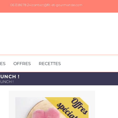
06.13.86.78.24|
contact@fit-et-gourmande.com
RES
OFFRES
RECETTES
RUNCH !
BRUNCH !