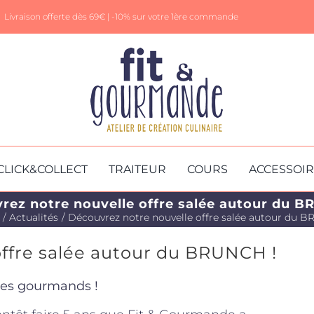
Livraison offerte dès 69€ |
-10% sur votre 1ère commande
CLICK&COLLECT
TRAITEUR
COURS
ACCESSOI
rez notre nouvelle offre salée autour du B
Actualités
Découvrez notre nouvelle offre salée autour du 
ffre salée autour du BRUNCH !
es gourmands !