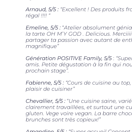
Arnaud, 5/5 :
“Excellent ! Des produits fr
régal !!!! “
Emeline, 5/5 :
“
Atelier absolument génia
la tarte OH M’Y GOD . Delicious. Mercii
partager ta passion avec autant de en
magnifique”
Génération POSITIVE Family, 5/5
:
“Supe
amis. Petite dégustation à la fin qui nou
prochain stage”.
Fabienne, 5/5 :
“Cours de cuisine au top,
plaisir de cuisiner”
Chevallier, 5/5 :
“
Une cuisine saine, varié
clairement travaillées, et surtout une c
gluten. Vege voire vegan. La barre choc
brunches sont très copieux!”
Amandine, 5/5 :
“Super accueil Concept g