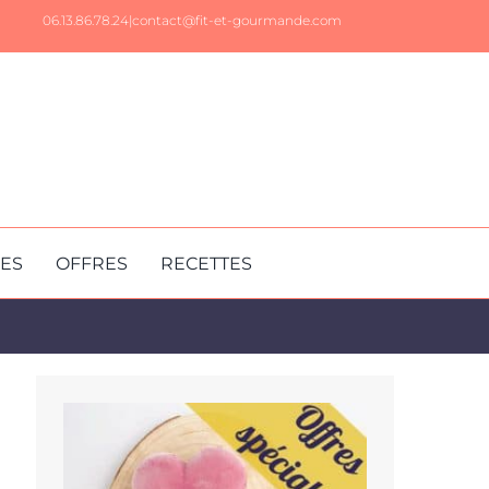
06.13.86.78.24|
contact@fit-et-gourmande.com
RES
OFFRES
RECETTES