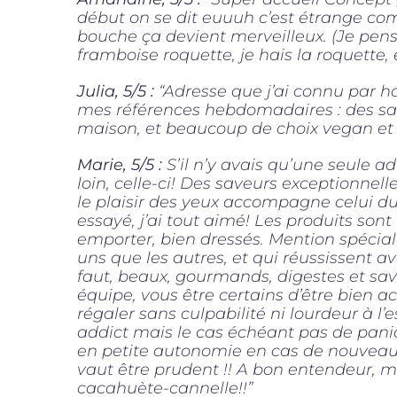
début on se dit euuuh c’est étrange co
bouche ça devient merveilleux. (Je pen
framboise roquette, je hais la roquette, 
Julia, 5/5 :
“Adresse que j’ai connu par 
mes références hebdomadaires : des save
maison, et beaucoup de choix vegan et s
Marie, 5/5 :
S’il n’y avais qu’une seule ad
loin, celle-ci! Des saveurs exceptionnelle
le plaisir des yeux accompagne celui du 
essayé, j’ai tout aimé! Les produits sont 
emporter, bien dressés. Mention spéciale
uns que les autres, et qui réussissent av
faut, beaux, gourmands, digestes et sav
équipe, vous être certains d’être bien ac
régaler sans culpabilité ni lourdeur à l’
addict mais le cas échéant pas de pani
en petite autonomie en cas de nouveau 
vaut être prudent !! A bon entendeur, 
cacahuète-cannelle!!”