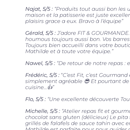
Najat, 5/5 :
“Produits tout aussi bon les u
maison et la patisserie est juste excell
plaisirs grace a eux. Bravo à l’équipe”
Gérald, 5/5 :
J’adore FIT & GOURMANDE. V
houmous toujours aussi bon. Vos barres
Toujours bien accueilli dans votre boutiq
Mathilde et à toute votre équipe.”
Nawel, 5/5 :
“De retour de notre repas : 
Frédéric, 5/5 :
“
C’est Fit, c’est Gourmand 
simplement agréable 😎 Et pourtant de n
cuisine…👍”
Flo, 5/5 :
“Une excellente découverte Tout
Michelle, 5/5 :
“Atelier repas fit et gour
chocolat sans gluten (délicieux) Le p
grillés de falafels de sauce tahin avec 
Mathilde est parfaite pour nous guider a