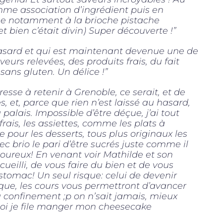
mme association d’ingrédient puis en
se notamment à la brioche pistache
et bien c’était divin) Super découverte !”
hasard et qui est maintenant devenue une de
urs relevées, des produits frais, du fait
ans gluten. Un délice !”
resse à retenir à Grenoble, ce serait, et de
s, et, parce que rien n’est laissé au hasard,
palais. Impossible d’être déçue, j’ai tout
frais, les assiettes, comme les plats à
 pour les desserts, tous plus originaux les
ec brio le pari d’être sucrés juste comme il
oureux! En venant voir Mathilde et son
cueilli, de vous faire du bien et de vous
estomac! Un seul risque: celui de devenir
que, les cours vous permettront d’avancer
confinement ;p on n’sait jamais, mieux
moi je file manger mon cheesecake