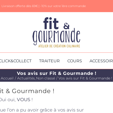
Livraison offerte dès 69€ |
-10% sur votre 1ère commande
CLICK&COLLECT
TRAITEUR
COURS
ACCESSOI
Vos avis sur Fit & Gourmande !
Accueil
Actualités
Non classé
Vos avis sur Fit & Gourmande !
Fit & Gourmande !
Oui oui,
VOUS
!
ue l’on a pu avoir grâce à vos avis sur