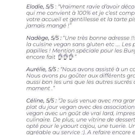
Elodie, 5/5
:
“Vraiment ravie d’avoir déco
qui me convient à 100% et je c’est comp
votre accueil et gentillesse et la tarte p
jamais mangé !”
Nadège, 5/5 :
“
Une très bonne adresse !!
la cuisine vegan sans gluten etc …. Les p
papilles ! Mention spéciale pour les Burge
encore fait 👌👌👌
”
Aurélie, 5/5 :
“Nous avons assisté à un cou
Nous avons pu goûter aux différents gra
aussi bon les uns que les autres sucrés
moment .”
Céline, 5/5 :
“Je suis venue avec ma gran
plat du jour vegan avec des association
vegan avec un goût de vrai lard, impres
culinaire. De plus, une vitrine de dessert
opté pour le yaourt cajou, une tuerie. U
agréable au service :). A refaire encore e