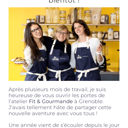
bientôt !
Produits sains
Click and collect
Traiteur
Cours
Après plusieurs mois de travail, je suis
Accessoires
heureuse de vous ouvrir les portes de
l’atelier
Fit & Gourmande
à Grenoble.
J’avais tellement hâte de partager cette
Offres
nouvelle aventure avec vous tous !
Une année vient de s’écouler depuis le jour