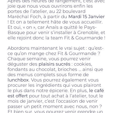
Après des heures de rangement, c’est avec
joie que nous vous ouvrirons enfin les
portes de l’atelier, au 22 boulevard
Maréchal Foch, à partir du
Mardi 15 Janvier
! Et on a tellement hâte de vous accueillir.
Et oui, « on », car Anaïs a quitté le Pays-
Basque pour venir s’installer à Grenoble, et
elle rejoint donc la team Fit & Gourmande !
Abordons maintenant le vrai sujet : qu’est-
ce qu’on mange chez Fit & Gourmande ?
Chaque semaine, vous pourrez venir
déguster des
plaisirs sucrés
: cookies,
fondants au chocolat, brioches … ainsi que
des menus complets sous forme de
lunchbox
. Vous pourrez également vous
procurer les ingrédients qui vous plairont
le plus dans notre épicerie. En plus,
le café
est offert
pour tout achat à l’atelier, tout le
mois de janvier, c’est l’occasion de venir
passer un petit moment avec nous, non ?
Et bien sur, vous pourrez venir prendre un