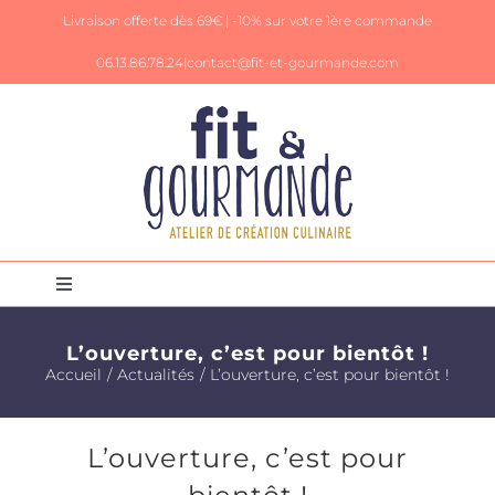
Passer
Livraison offerte dès 69€ |
-10% sur votre 1ère commande
au
contenu
06.13.86.78.24|
contact@fit-et-gourmande.com
Toggle
Navigation
Panier
L’ouverture, c’est pour bientôt !
Accueil
Actualités
L’ouverture, c’est pour bientôt !
Mon Compte
L’ouverture, c’est pour
Livres de recettes