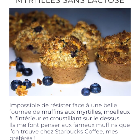
MYRTILLES SANS LACTOSE
Produits sains
Click and collect
Traiteur
Cours
Accessoires
Impossible de résister face à une belle
fournée de
muffins aux myrtilles
,
moelleux
à l’intérieur et croustillant sur le dessus
.
Offres
Ils me font penser aux fameux muffins que
l’on trouve chez Starbucks Coffee, mes
préférés !