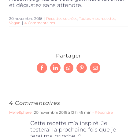
et dégustez sans attendre.
20 novembre 2016
|
Recettes sucrées
,
Toutes mes recettes
,
Vegan
|
4 Commentaires
Partager
Facebook
LinkedIn
WhatsApp
Pinterest
Email
4 Commentaires
MelieSphere
20 novembre 2016 à 12 h 45 min
- Répondre
Cette recette m’a inspiré. Je
testerai la prochaine fois que je
ferai ma brioche ☺️.