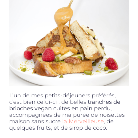
Produits sains
Click and collect
Traiteur
Cours
L’un de mes petits-déjeuners préférés,
Accessoires
c’est bien celui-ci : de belles
tranches de
brioches vegan cuites en pain perdu
,
accompagnées de ma purée de noisettes
Offres
maison sans sucre
la Merveilleuse
, de
quelques fruits, et de sirop de coco.