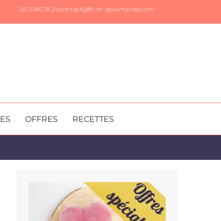
06.13.86.78.24|
contact@fit-et-gourmande.com
RES
OFFRES
RECETTES