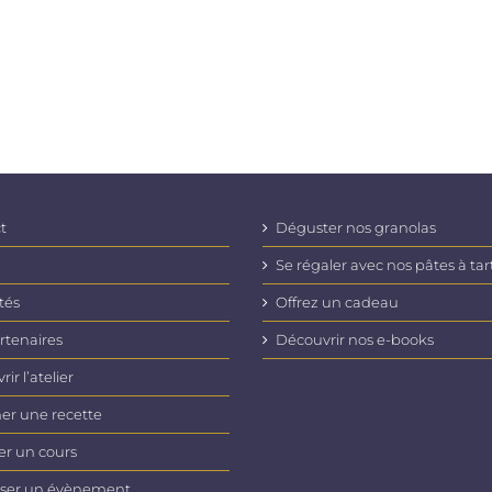
t
Déguster nos granolas
Se régaler avec nos pâtes à tar
tés
Offrez un cadeau
rtenaires
Découvrir nos e-books
ir l’atelier
er une recette
er un cours
ser un évènement