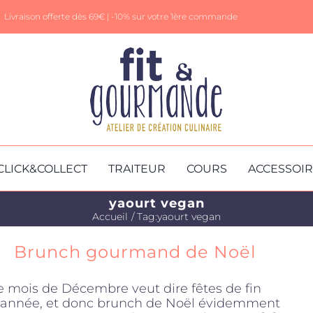
Livraison offerte dès 69€ |
-10% sur votre 1ère commande
CLICK&COLLECT
TRAITEUR
COURS
ACCESSOI
yaourt vegan
Accueil
Tag:
yaourt vegan
Brunch gourmand de Noël
e mois de Décembre veut dire fêtes de fin
’année, et donc brunch de Noël évidemment