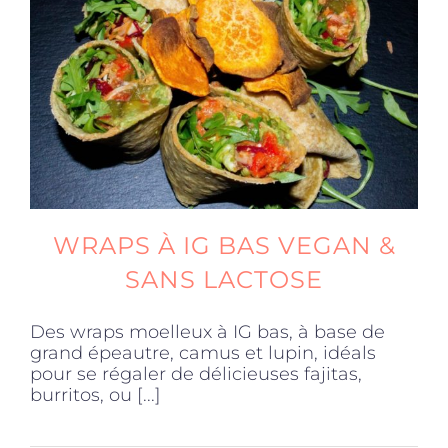
Produits sains
Click and collect
Traiteur
WRAPS À IG BAS VEGAN &
Cours
SANS LACTOSE
Accessoires
Des wraps moelleux à IG bas, à base de
grand épeautre, camus et lupin, idéals
pour se régaler de délicieuses fajitas,
Offres
burritos, ou [...]