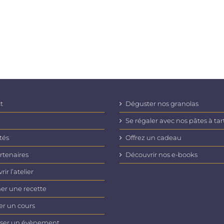
t
Déguster nos granolas
Se régaler avec nos pâtes à tar
tés
Offrez un cadeau
rtenaires
Découvrir nos e-books
ir l’atelier
er une recette
er un cours
ser un évènement