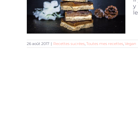
y
le
26 août 2017
|
Recettes sucrées
,
Toutes mes recettes
,
Vegan