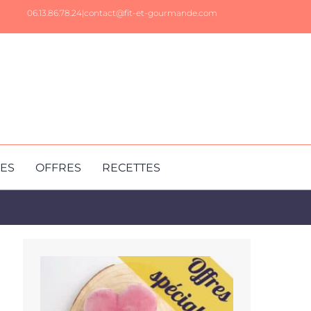
06.13.86.78.24|
contact@fit-et-gourmande.com
RES
OFFRES
RECETTES