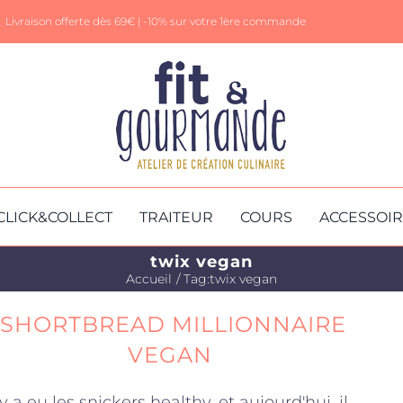
Livraison offerte dès 69€ |
-10% sur votre 1ère commande
CLICK&COLLECT
TRAITEUR
COURS
ACCESSOI
twix vegan
Accueil
Tag:
twix vegan
SHORTBREAD MILLIONNAIRE
VEGAN
l y a eu les snickers healthy, et aujourd'hui, il