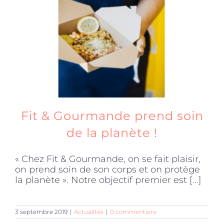
Produits sains
Click and collect
Traiteur
Fit & Gourmande prend soin
Cours
de la planète !
« Chez Fit & Gourmande, on se fait plaisir,
Accessoires
on prend soin de son corps et on protège
la planète ». Notre objectif premier est [...]
Offres
3 septembre 2019
|
Actualités
|
0 commentaire