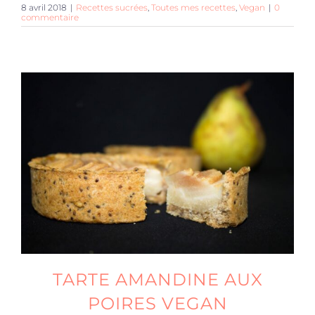
8 avril 2018
|
Recettes sucrées
,
Toutes mes recettes
,
Vegan
|
0
commentaire
TARTE AMANDINE AUX
POIRES VEGAN