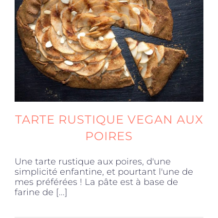
Produits sains
Click and collect
Traiteur
TARTE RUSTIQUE VEGAN AUX
Cours
POIRES
Accessoires
Une tarte rustique aux poires, d'une
simplicité enfantine, et pourtant l'une de
mes préférées ! La pâte est à base de
Offres
farine de [...]