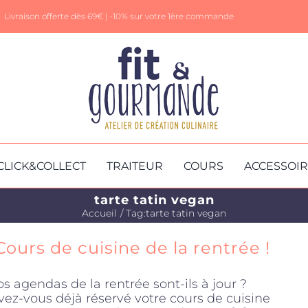
Livraison offerte dès 69€ |
-10% sur votre 1ère commande
CLICK&COLLECT
TRAITEUR
COURS
ACCESSOI
tarte tatin vegan
Accueil
Tag:
tarte tatin vegan
Cours de cuisine de la rentrée !
os agendas de la rentrée sont-ils à jour ?
vez-vous déjà réservé votre cours de cuisine