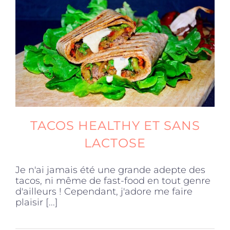
Produits sains
Click and collect
Traiteur
TACOS HEALTHY ET SANS
Cours
LACTOSE
Accessoires
Je n'ai jamais été une grande adepte des
tacos, ni même de fast-food en tout genre
d'ailleurs ! Cependant, j'adore me faire
Offres
plaisir [...]