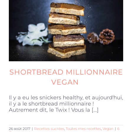
Produits sains
Click and collect
Traiteur
SHORTBREAD MILLIONNAIRE
Cours
VEGAN
Accessoires
Il y a eu les snickers healthy, et aujourd'hui,
il y a le shortbread millionnaire !
Autrement dit, le Twix ! Vous la [...]
Offres
26 août 2017
|
Recettes sucrées
,
Toutes mes recettes
,
Vegan
|
6