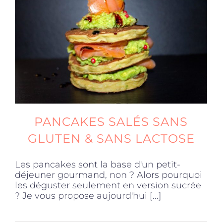
Produits sains
Click and collect
Traiteur
PANCAKES SALÉS SANS
Cours
GLUTEN & SANS LACTOSE
Accessoires
Les pancakes sont la base d'un petit-
déjeuner gourmand, non ? Alors pourquoi
les déguster seulement en version sucrée
Offres
? Je vous propose aujourd'hui [...]