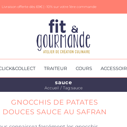
Livraison offerte dès 69€ |
-10% sur votre 1ère commande
CLICK&COLLECT
TRAITEUR
COURS
ACCESSOI
sauce
Accueil
Tag:
sauce
GNOCCHIS DE PATATES
DOUCES SAUCE AU SAFRAN
ous connaissez forcément les gnocchis