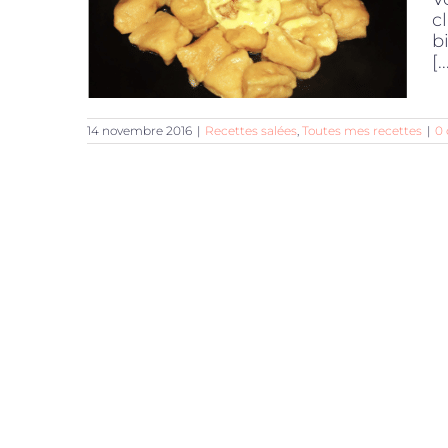
c
b
[..
14 novembre 2016
|
Recettes salées
,
Toutes mes recettes
|
0