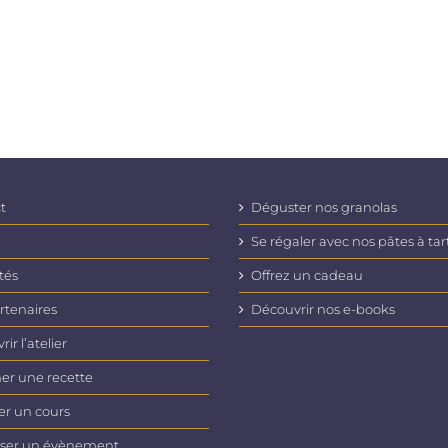
t
Déguster nos granolas
Se régaler avec nos pâtes à tar
tés
Offrez un cadeau
rtenaires
Découvrir nos e-books
ir l’atelier
er une recette
er un cours
ser un évènement