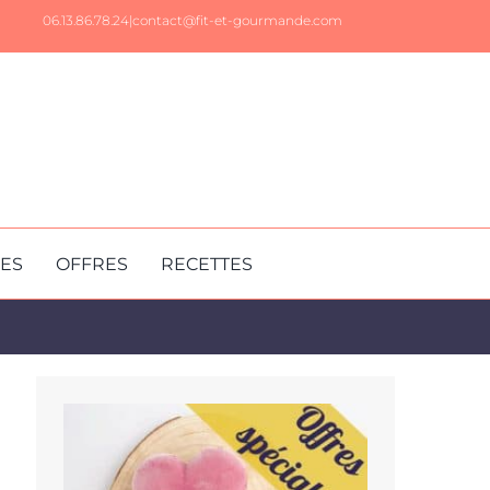
06.13.86.78.24|
contact@fit-et-gourmande.com
RES
OFFRES
RECETTES