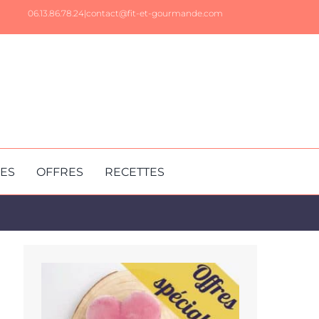
06.13.86.78.24|
contact@fit-et-gourmande.com
RES
OFFRES
RECETTES