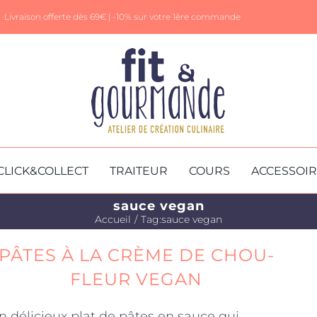
Livraison offerte dès 69€ |
-10% sur votre 1ère commande
CLICK&COLLECT
TRAITEUR
COURS
ACCESSOI
sauce vegan
Accueil
Tag:
sauce vegan
PÂTES À LA CRÈME DE CHOU-
FLEUR VEGAN
n délicieux plat de pâtes en sauce qui