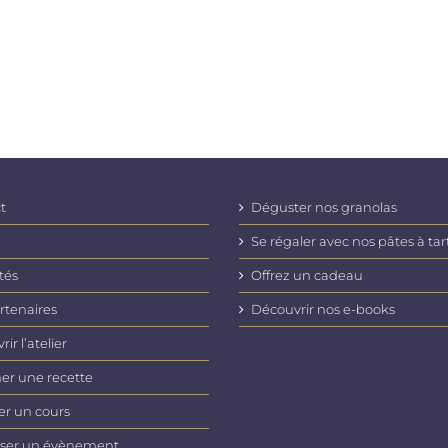
t
Déguster nos granolas
Se régaler avec nos pâtes à tar
tés
Offrez un cadeau
rtenaires
Découvrir nos e-books
ir l’atelier
er une recette
er un cours
ser un évènement