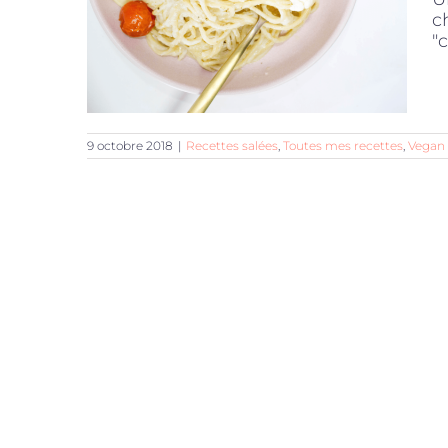
c
"c
9 octobre 2018
|
Recettes salées
,
Toutes mes recettes
,
Vegan