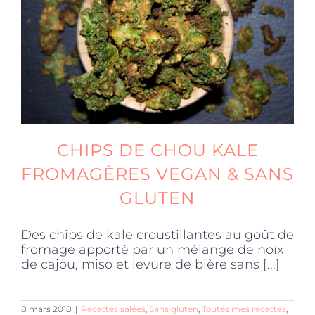
CHIPS DE CHOU KALE
FROMAGÈRES VEGAN & SANS
GLUTEN
Des chips de kale croustillantes au goût de
fromage apporté par un mélange de noix
de cajou, miso et levure de bière sans [...]
8 mars 2018
|
Recettes salées
,
Sans gluten
,
Toutes mes recettes
,