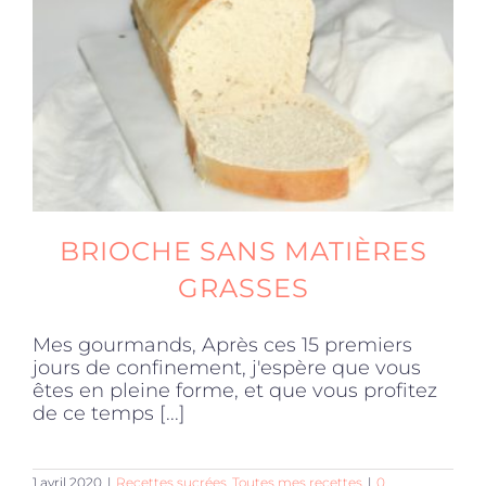
Produits sains
Click and collect
Traiteur
BRIOCHE SANS MATIÈRES
Cours
GRASSES
Mes gourmands, Après ces 15 premiers
Accessoires
jours de confinement, j'espère que vous
êtes en pleine forme, et que vous profitez
de ce temps [...]
Offres
1 avril 2020
|
Recettes sucrées
,
Toutes mes recettes
|
0