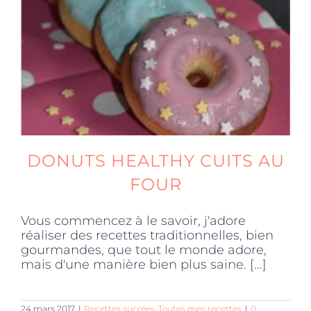
Produits sains
Click and collect
Traiteur
DONUTS HEALTHY CUITS AU
Cours
FOUR
Vous commencez à le savoir, j'adore
Accessoires
réaliser des recettes traditionnelles, bien
gourmandes, que tout le monde adore,
mais d'une manière bien plus saine. [...]
Offres
24 mars 2017
|
Recettes sucrées
,
Toutes mes recettes
|
0