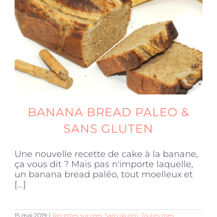
Produits sains
Click and collect
Traiteur
BANANA BREAD PALEO &
Cours
SANS GLUTEN
Une nouvelle recette de cake à la banane,
Accessoires
ça vous dit ? Mais pas n'importe laquelle,
un banana bread paléo, tout moelleux et
[...]
Offres
15 mai 2019
|
Recettes sucrées
,
Sans gluten
,
Toutes mes