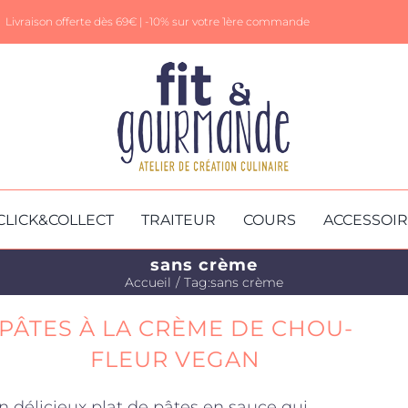
Livraison offerte dès 69€ |
-10% sur votre 1ère commande
CLICK&COLLECT
TRAITEUR
COURS
ACCESSOI
sans crème
Accueil
Tag:
sans crème
PÂTES À LA CRÈME DE CHOU-
FLEUR VEGAN
n délicieux plat de pâtes en sauce qui