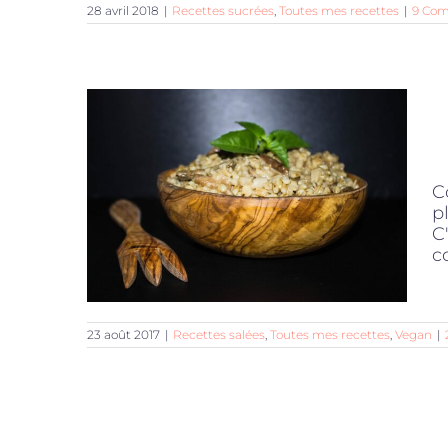
28 avril 2018
|
Recettes sucrées
,
Toutes mes recettes
|
9 Com
C
p
C
co
23 août 2017
|
Recettes salées
,
Toutes mes recettes
,
Vegan
|