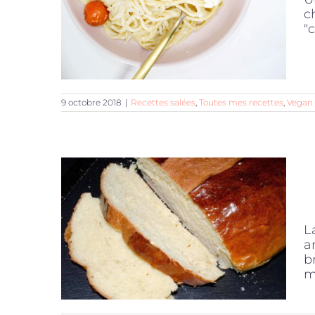
c
"c
9 octobre 2018
|
Recettes salées
,
Toutes mes recettes
,
Vegan
L
a
b
m