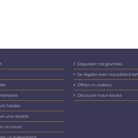
t
Déguster nos granolas
Se régaler avec nos pâtes à tar
tés
Offrez un cadeau
rtenaires
Découvrir nos e-books
ir l’atelier
er une recette
er un cours
ser un évènement