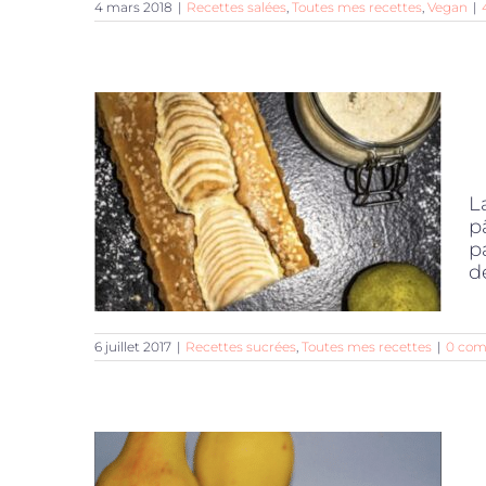
4 mars 2018
|
Recettes salées
,
Toutes mes recettes
,
Vegan
|
L
p
p
de
6 juillet 2017
|
Recettes sucrées
,
Toutes mes recettes
|
0 com