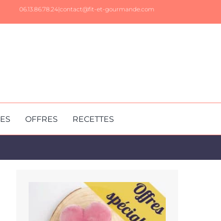
06.13.86.78.24|
contact@fit-et-gourmande.com
RES
OFFRES
RECETTES