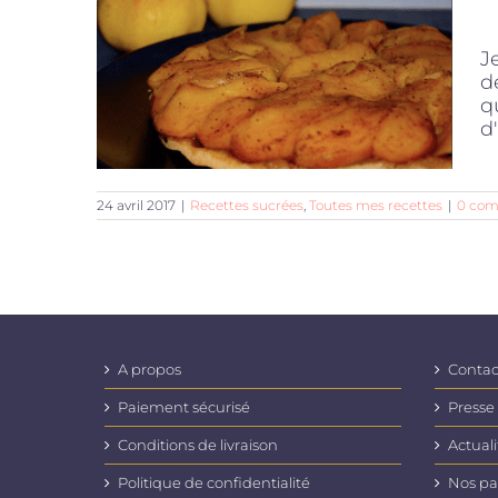
J
d
q
d'
24 avril 2017
|
Recettes sucrées
,
Toutes mes recettes
|
0 com
A propos
Contac
Paiement sécurisé
Presse
Conditions de livraison
Actuali
Politique de confidentialité
Nos pa