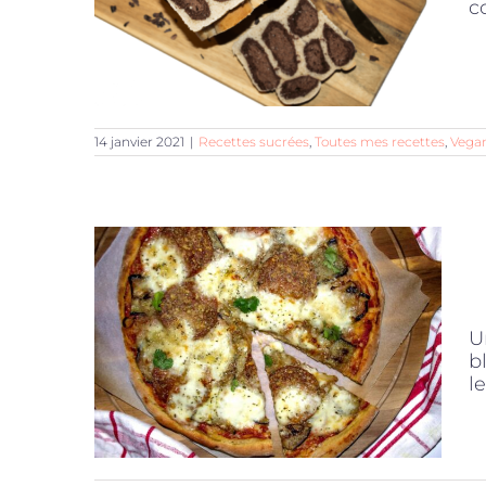
c
14 janvier 2021
|
Recettes sucrées
,
Toutes mes recettes
,
Vega
U
b
le