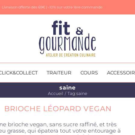
Livraison offerte dès 69€ |
-10% sur votre 1ère commande
CLICK&COLLECT
TRAITEUR
COURS
ACCESSOI
saine
Accueil
Tag:
saine
BRIOCHE LÉOPARD VEGAN
ne brioche vegan, sans sucre raffiné, et très
eu grasse, qui épatera tout votre entourage à