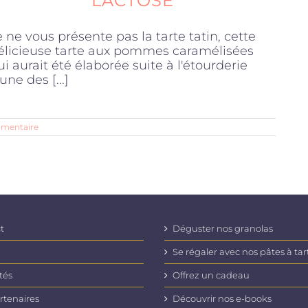
LACTOSE
e ne vous présente pas la tarte tatin, cette
élicieuse tarte aux pommes caramélisées
ui aurait été élaborée suite à l'étourderie
une des [...]
mentaire
t
Déguster nos granolas
Se régaler avec nos pâtes à tar
tés
Offrez un cadeau
rtenaires
Découvrir nos e-books