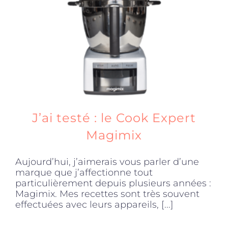
Produits sains
Click and collect
Traiteur
J’ai testé : le Cook Expert
Cours
Magimix
Aujourd’hui, j’aimerais vous parler d’une
Accessoires
marque que j’affectionne tout
particulièrement depuis plusieurs années :
Magimix. Mes recettes sont très souvent
Offres
effectuées avec leurs appareils, [...]