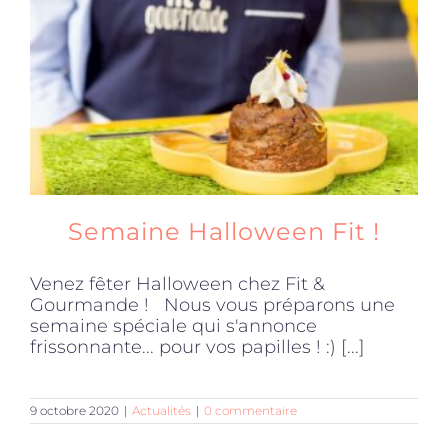
Produits sains
Click and collect
Traiteur
Semaine Halloween Fit !
Cours
Venez fêter Halloween chez Fit &
Gourmande ! Nous vous préparons une
Accessoires
semaine spéciale qui s'annonce
frissonnante... pour vos papilles ! :) [...]
Offres
9 octobre 2020
|
Actualités
|
0 commentaire