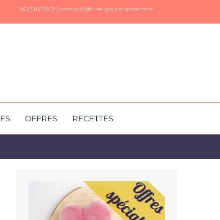
06.13.86.78.24|
contact@fit-et-gourmande.com
RES
OFFRES
RECETTES