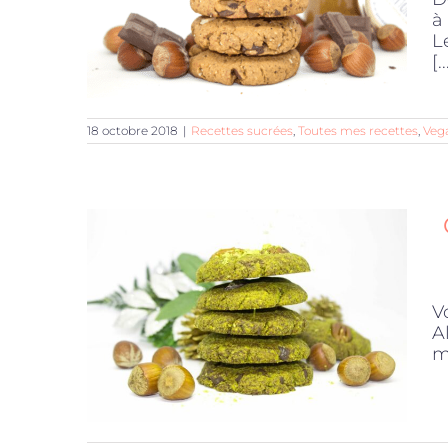
à
L
[..
18 octobre 2018
|
Recettes sucrées
,
Toutes mes recettes
,
Veg
V
A
m