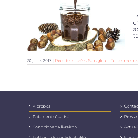
L
d
a
to
20 juillet 2017
|
Recettes sucrées
,
Sans gluten
,
Toutes mes re
A propos
Contac
Paiement sécurisé
Presse
Conditions de livraison
Actuali
Politique de confidentialité
Nos pa