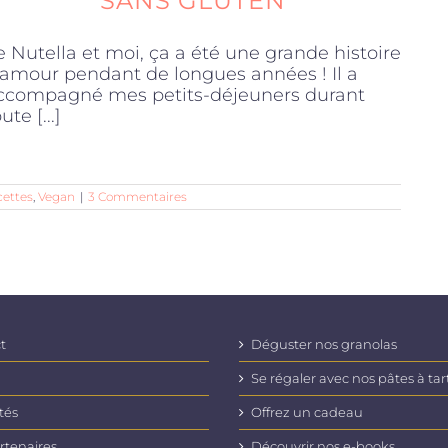
SANS GLUTEN
e Nutella et moi, ça a été une grande histoire
'amour pendant de longues années ! Il a
ccompagné mes petits-déjeuners durant
ute [...]
cettes
,
Vegan
|
3 Commentaires
t
Déguster nos granolas
Se régaler avec nos pâtes à tar
tés
Offrez un cadeau
rtenaires
Découvrir nos e-books