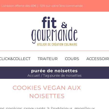
Livraison offerte dès 69€ |
-10% sur votre 1ère commande
CLICK&COLLECT
TRAITEUR
COURS
ACCESSOI
purée de noisettes
Accueil
Tag:
purée de noisettes
COOKIES VEGAN AUX
NOISETTES
es cookies croquants à l'extérieur, moelleux