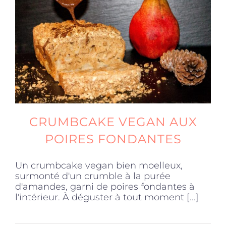
Produits sains
Click and collect
Traiteur
CRUMBCAKE VEGAN AUX
Cours
POIRES FONDANTES
Accessoires
Un crumbcake vegan bien moelleux,
surmonté d'un crumble à la purée
d'amandes, garni de poires fondantes à
Offres
l'intérieur. À déguster à tout moment [...]