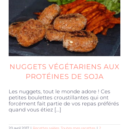
Produits sains
Click and collect
Traiteur
NUGGETS VÉGÉTARIENS AUX
Cours
PROTÉINES DE SOJA
Les nuggets, tout le monde adore ! Ces
Accessoires
petites boulettes croustillantes qui ont
forcément fait partie de vos repas préférés
quand vous étiez [...]
Offres
20 avril 2017
|
Recettes salées
,
Toutes mes recettes
|
2