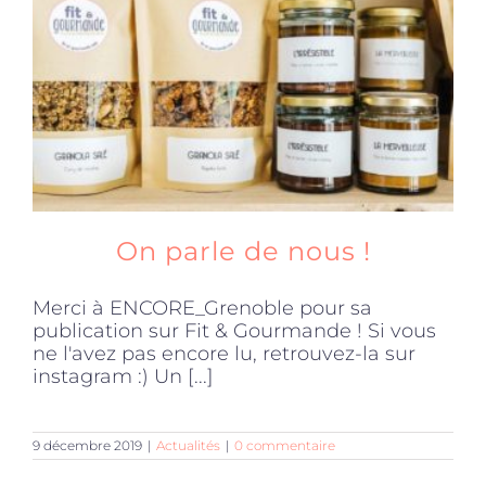
Produits sains
Click and collect
Traiteur
On parle de nous !
Cours
Merci à ENCORE_Grenoble pour sa
publication sur Fit & Gourmande ! Si vous
Accessoires
ne l'avez pas encore lu, retrouvez-la sur
instagram :) Un [...]
Offres
9 décembre 2019
|
Actualités
|
0 commentaire