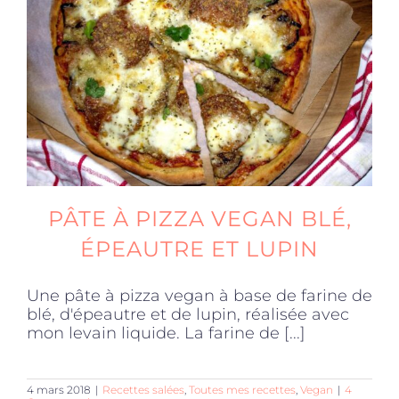
Produits sains
Click and collect
Traiteur
PÂTE À PIZZA VEGAN BLÉ,
Cours
ÉPEAUTRE ET LUPIN
Accessoires
Une pâte à pizza vegan à base de farine de
blé, d'épeautre et de lupin, réalisée avec
mon levain liquide. La farine de [...]
Offres
4 mars 2018
|
Recettes salées
,
Toutes mes recettes
,
Vegan
|
4