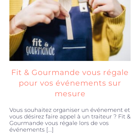
Produits sains
Click and collect
Traiteur
Fit & Gourmande vous régale
Cours
pour vos événements sur
mesure
Accessoires
Vous souhaitez organiser un événement et
vous désirez faire appel à un traiteur ? Fit &
Offres
Gourmande vous régale lors de vos
événements [...]