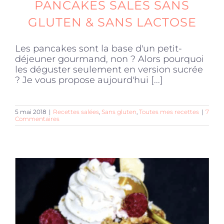
PANCAKES SALÉS SANS
GLUTEN & SANS LACTOSE
Les pancakes sont la base d'un petit-
déjeuner gourmand, non ? Alors pourquoi
les déguster seulement en version sucrée
? Je vous propose aujourd'hui [...]
5 mai 2018
|
Recettes salées
,
Sans gluten
,
Toutes mes recettes
|
7
Commentaires