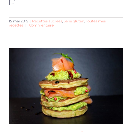
[...]
15 mai 2019
|
Recettes sucrées
,
Sans gluten
,
Toutes mes
recettes
|
1 Commentaire