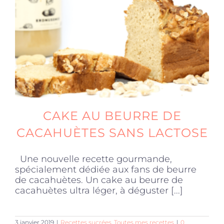
Produits sains
Click and collect
Traiteur
CAKE AU BEURRE DE
Cours
CACAHUÈTES SANS LACTOSE
Une nouvelle recette gourmande,
Accessoires
spécialement dédiée aux fans de beurre
de cacahuètes. Un cake au beurre de
cacahuètes ultra léger, à déguster [...]
Offres
3 janvier 2019
|
Recettes sucrées
,
Toutes mes recettes
|
0