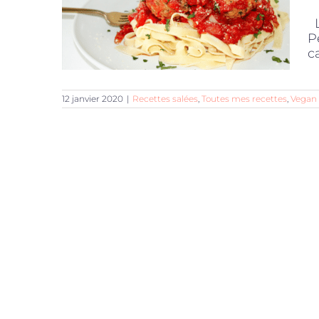
L
P
c
12 janvier 2020
|
Recettes salées
,
Toutes mes recettes
,
Vegan