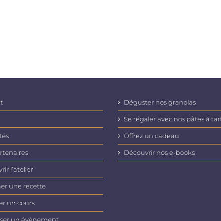
t
Déguster nos granolas
Se régaler avec nos pâtes à tar
tés
Offrez un cadeau
rtenaires
Découvrir nos e-books
ir l’atelier
er une recette
er un cours
ser un évènement