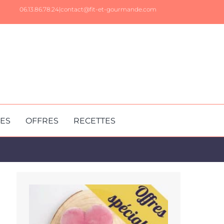
06.13.86.78.24|
contact@fit-et-gourmande.com
RES
OFFRES
RECETTES