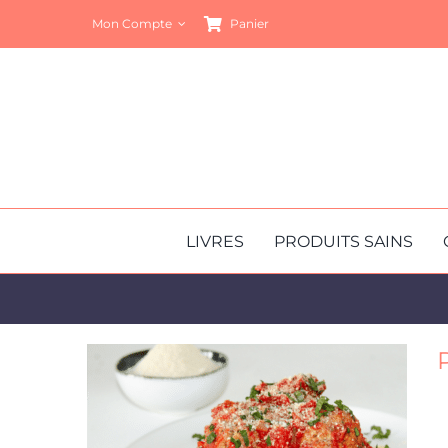
Passer
Mon Compte
Panier
au
contenu
LIVRES
PRODUITS SAINS