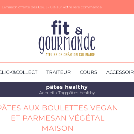
Livraison offerte dès 69€ |
-10% sur votre 1ère commande
CLICK&COLLECT
TRAITEUR
COURS
ACCESSOI
pâtes healthy
Accueil
Tag:
pâtes healthy
PÂTES AUX BOULETTES VEGAN
ET PARMESAN VÉGÉTAL
MAISON