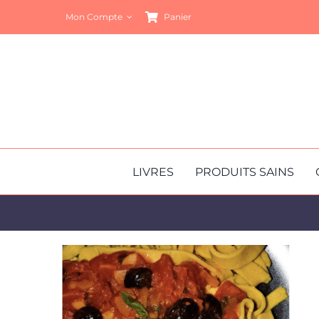
Passer
Mon Compte
Panier
au
contenu
LIVRES
PRODUITS SAINS