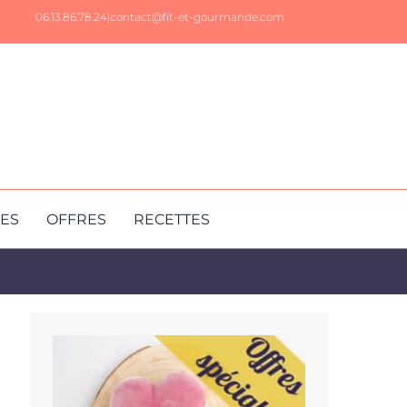
06.13.86.78.24|
contact@fit-et-gourmande.com
RES
OFFRES
RECETTES