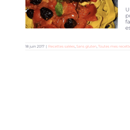
U
p
f
e
18 juin 2017
|
Recettes salées
,
Sans gluten
,
Toutes mes recett