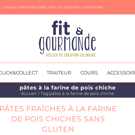
Livraison offerte dès 69€ |
-10% sur votre 1ère commande
CLICK&COLLECT
TRAITEUR
COURS
ACCESSOI
pâtes à la farine de pois chiche
Accueil
Tag:
pâtes à la farine de pois chiche
PÂTES FRAÎCHES À LA FARINE
DE POIS CHICHES SANS
GLUTEN