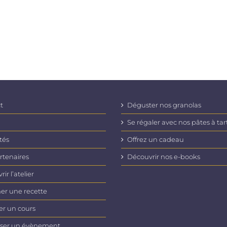
t
Déguster nos granolas
Se régaler avec nos pâtes à tar
tés
Offrez un cadeau
rtenaires
Découvrir nos e-books
ir l’atelier
er une recette
er un cours
ser un évènement