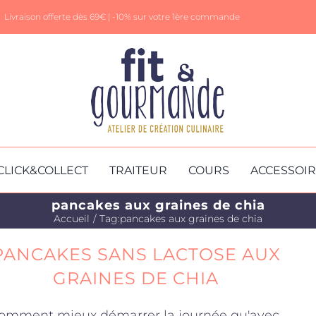
Livraison offerte dès 69€ |
-10% sur votre 1ère commande
CLICK&COLLECT
TRAITEUR
COURS
ACCESSOI
pancakes aux graines de chia
Accueil
Tag:
pancakes aux graines de chia
PANCAKES SANS LACTOSE AUX
GRAINES DE CHIA
omment mieux démarrer la journée qu'avec