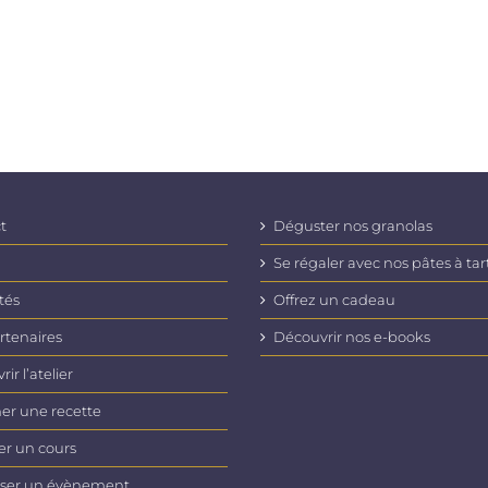
t
Déguster nos granolas
Se régaler avec nos pâtes à tar
tés
Offrez un cadeau
rtenaires
Découvrir nos e-books
ir l’atelier
er une recette
er un cours
ser un évènement