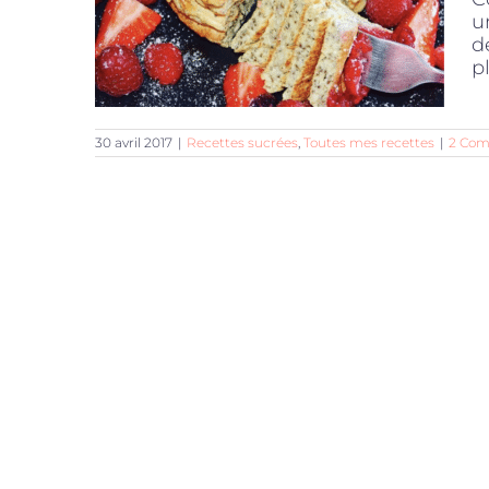
u
d
pl
30 avril 2017
|
Recettes sucrées
,
Toutes mes recettes
|
2 Com