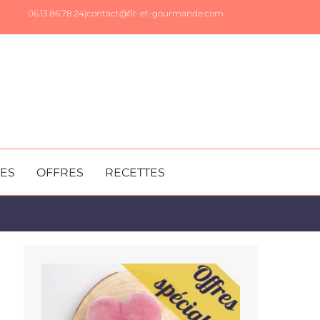
06.13.86.78.24|
contact@fit-et-gourmande.com
RES
OFFRES
RECETTES